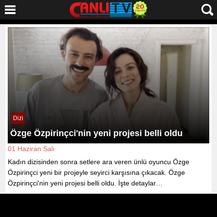
Dizi
Özge Özpirinçci'nin yeni projesi belli oldu
01 Haziran Salı
Kadın dizisinden sonra setlere ara veren ünlü oyuncu Özge
Özpirinçci yeni bir projeyle seyirci karşısına çıkacak. Özge
Özpirinçci'nin yeni projesi belli oldu. İşte detaylar…