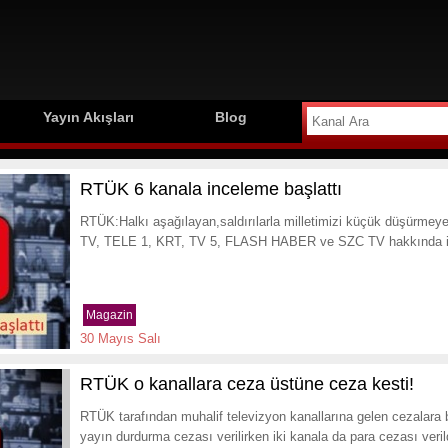
Yayın Akışları
Blog
RTÜK 6 kanala inceleme başlattı
RTÜK:Halkı aşağılayan,saldırılarla milletimizi küçük düşürmey
TV, TELE 1, KRT, TV 5, FLASH HABER ve SZC TV hakkında in
Magazin
30 Mayıs Salı
RTÜK o kanallara ceza üstüne ceza kesti!
RTÜK tarafından muhalif televizyon kanallarına gelen cezalara b
yayın durdurma cezası verilirken iki kanala da para cezası veril