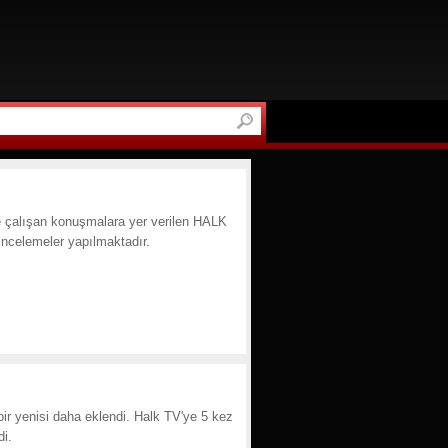
e çalışan konuşmalara yer verilen HALK
celemeler yapılmaktadır.
ir yenisi daha eklendi. Halk TV'ye 5 kez
di.