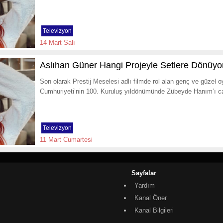
Televizyon
14 Mart Salı
Aslıhan Güner Hangi Projeyle Setlere Dönüyo
Son olarak Prestij Meselesi adlı filmde rol alan genç ve güzel
Cumhuriyeti’nin 100. Kuruluş yıldönümünde Zübeyde Hanım’ı c
Televizyon
11 Mart Cumartesi
Sayfalar
Yardım
Kanal Öner
Kanal Bilgileri