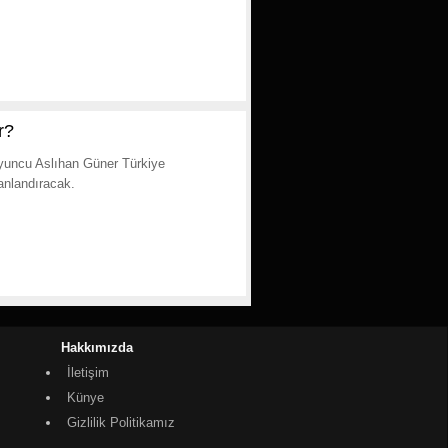
r?
 oyuncu Aslıhan Güner Türkiye
anlandıracak.
Hakkımızda
İletişim
Künye
Gizlilik Politikamız