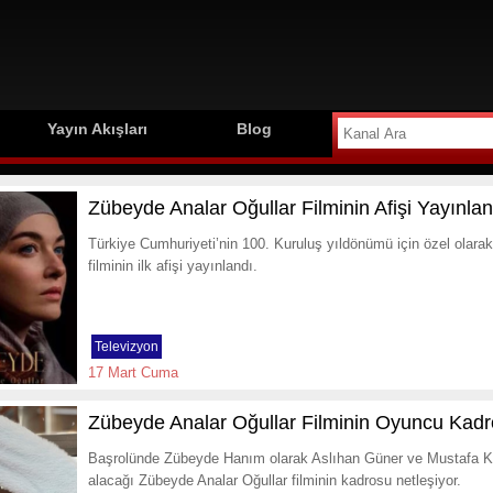
Yayın Akışları
Blog
Zübeyde Analar Oğullar Filminin Afişi Yayınlan
Türkiye Cumhuriyeti’nin 100. Kuruluş yıldönümü için özel olara
filminin ilk afişi yayınlandı.
Televizyon
17 Mart Cuma
Zübeyde Analar Oğullar Filminin Oyuncu Kad
Başrolünde Zübeyde Hanım olarak Aslıhan Güner ve Mustafa Ke
alacağı Zübeyde Analar Oğullar filminin kadrosu netleşiyor.