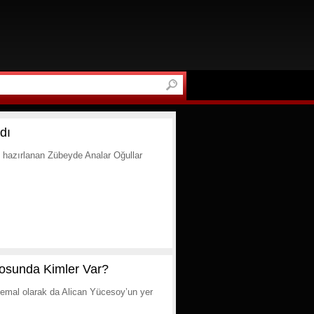
dı
k hazırlanan Zübeyde Analar Oğullar
rosunda Kimler Var?
mal olarak da Alican Yücesoy’un yer