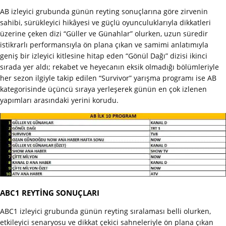
AB izleyici grubunda günün reyting sonuçlarına göre zirvenin
sahibi, sürükleyici hikâyesi ve güçlü oyunculuklarıyla dikkatleri
üzerine çeken dizi “Güller ve Günahlar” olurken, uzun süredir
istikrarlı performansıyla ön plana çıkan ve samimi anlatımıyla
geniş bir izleyici kitlesine hitap eden “Gönül Dağı” dizisi ikinci
sırada yer aldı; rekabet ve heyecanın eksik olmadığı bölümleriyle
her sezon ilgiyle takip edilen “Survivor” yarışma programı ise AB
kategorisinde üçüncü sıraya yerleşerek günün en çok izlenen
yapımları arasındaki yerini korudu.
ABC1 REYTİNG SONUÇLARI
ABC1 izleyici grubunda günün reyting sıralaması belli olurken,
etkileyici senaryosu ve dikkat çekici sahneleriyle ön plana çıkan