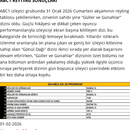
ABC1 REYTİNG SONUÇLARI
ABC1 izleyici grubunda 31 Ocak 2026 Cumartesi akşamının reyting
tablosu şekillenirken, zirvenin sahibi yine “Güller ve Günahlar”
dizisi oldu. Güçlü hikâyesi ve dikkat çeken oyuncu
performanslarıyla izleyiciyi ekran başına kilitleyen dizi, bu
kategoride de birinciliği kimseye bırakmadı. Yıllardır istikrarlı
izlenme oranlarıyla ön plana çıkan ve geniş bir izleyici kitlesine
sahip olan “Gönül Dağı” dizisi ikinci sırada yer alarak başarısını
devam ettirirken, “Güller ve Günahlar” dizisinin özet bölümü ise
ana bölümün ardından yakalamış olduğu yüksek ilgiyle üçüncü
sıraya yerleşerek dizinin gün boyunca izleyici üzerindeki etkisini
bir kez daha ortaya koydu.
01-02-2026