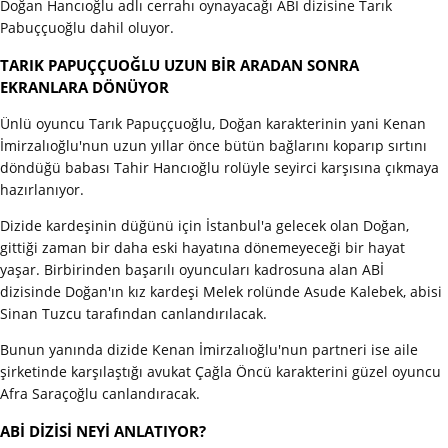
Doğan Hancıoğlu adlı cerrahı oynayacağı ABİ dizisine Tarık
Pabuççuoğlu dahil oluyor.
TARIK PAPUÇÇUOĞLU UZUN BİR ARADAN SONRA
EKRANLARA DÖNÜYOR
Ünlü oyuncu Tarık Papuççuoğlu, Doğan karakterinin yani Kenan
İmirzalıoğlu'nun uzun yıllar önce bütün bağlarını koparıp sırtını
döndüğü babası Tahir Hancıoğlu rolüyle seyirci karşısına çıkmaya
hazırlanıyor.
Dizide kardeşinin düğünü için İstanbul'a gelecek olan Doğan,
gittiği zaman bir daha eski hayatına dönemeyeceği bir hayat
yaşar. Birbirinden başarılı oyuncuları kadrosuna alan ABİ
dizisinde Doğan'ın kız kardeşi Melek rolünde Asude Kalebek, abisi
Sinan Tuzcu tarafından canlandırılacak.
Bunun yanında dizide Kenan İmirzalıoğlu'nun partneri ise aile
şirketinde karşılaştığı avukat Çağla Öncü karakterini güzel oyuncu
Afra Saraçoğlu canlandıracak.
ABİ DİZİSİ NEYİ ANLATIYOR?