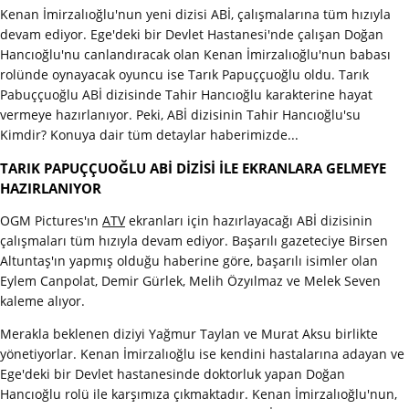
Kenan İmirzalıoğlu'nun yeni dizisi ABİ, çalışmalarına tüm hızıyla
devam ediyor. Ege'deki bir Devlet Hastanesi'nde çalışan Doğan
Hancıoğlu'nu canlandıracak olan Kenan İmirzalıoğlu'nun babası
rolünde oynayacak oyuncu ise Tarık Papuççuoğlu oldu. Tarık
Pabuççuoğlu ABİ dizisinde Tahir Hancıoğlu karakterine hayat
vermeye hazırlanıyor. Peki, ABİ dizisinin Tahir Hancıoğlu'su
Kimdir? Konuya dair tüm detaylar haberimizde...
TARIK PAPUÇÇUOĞLU ABİ DİZİSİ İLE EKRANLARA GELMEYE
HAZIRLANIYOR
OGM Pictures'ın
ATV
ekranları için hazırlayacağı ABİ dizisinin
çalışmaları tüm hızıyla devam ediyor. Başarılı gazeteciye Birsen
Altuntaş'ın yapmış olduğu haberine göre, başarılı isimler olan
Eylem Canpolat, Demir Gürlek, Melih Özyılmaz ve Melek Seven
kaleme alıyor.
Merakla beklenen diziyi Yağmur Taylan ve Murat Aksu birlikte
yönetiyorlar. Kenan İmirzalıoğlu ise kendini hastalarına adayan ve
Ege'deki bir Devlet hastanesinde doktorluk yapan Doğan
Hancıoğlu rolü ile karşımıza çıkmaktadır. Kenan İmirzalıoğlu'nun,