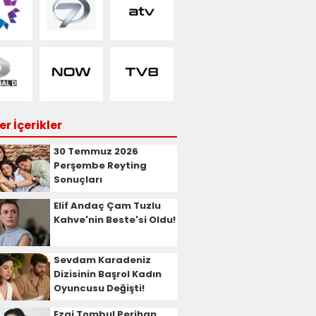
r İçerikler
30 Temmuz 2026
Perşembe Reyting
Sonuçları
Elif Andaç Çam Tuzlu
Kahve'nin Beste'si Oldu!
Sevdam Karadeniz
Dizisinin Başrol Kadın
Oyuncusu Değişti!
Ezgi Tombul Perihan