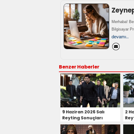
Zeyne
Merhaba! Ben
Bilgisayar P
devamı..
Benzer Haberler
9 Haziran 2026 Salı
2 Ha
Reyting Sonuçları
Rey