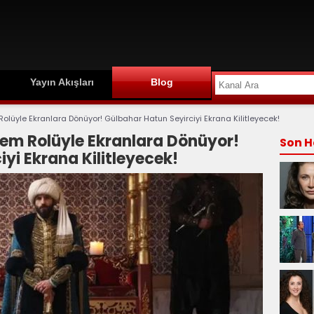
Yayın Akışları
Blog
lüyle Ekranlara Dönüyor! Gülbahar Hatun Seyirciyi Ekrana Kilitleyecek!
em Rolüyle Ekranlara Dönüyor!
Son H
yi Ekrana Kilitleyecek!