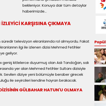
bekleniyor. Konuya dair tüm detaylar
haberimizde...
 İZLEYİCİ KARŞISINA ÇIKMAYA
süredir televizyon ekranlarında rol almıyordu. Fakat
Popüle
anlarının ilgi ile izlenen dizisi Mehmed Fetihler
ye geliyor.
nı geniş kitlelerce duyurmuş olan Aslı Tandoğan, salı
arasında yer alan Mehmed Fetihler Sultanı dizisiyle
 Sevilen diziye yeni bölümüyle beraber girecek
luğu ile seyircileri kendine hayran bırakacak.
 DİZİSİNİN GÜLBAHAR HATUN'U OLMAYA