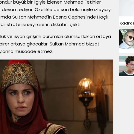
ondur büyük bir ilgiyle izlenen Mehmed Fetihler
e devam ediyor. Özellikle de son bölümüyle izleyiciyi
yapımda Sultan Mehmed'in Bosna Cephesi'nde Haçlı
Kadros
ı stratejisi seyircilerin dikkatini çekti.
k ve isyan girişimi durumları olumsuzlukları ortaya
er birer ortaya çıkacaktır. Sultan Mehmed bizzat
aylarına müsaade etmez.