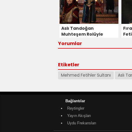
Aslı Tandoğan
Fır
Muhteşem Rolüyle
Feti
Ekranlara Dönüyor!
Ved
Yorumlar
Gülbahar Hatun
Seyirciyi Ekrana
Kilitleyecek!
Etiketler
Mehmed Fetihler Sultanı
Aslı T
Bağlantılar
Reytingler
Yayın Akışları
Uydu Frekansları