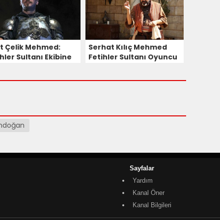
at Çelik Mehmed:
Serhat Kılıç Mehmed
hler Sultanı Ekibine
Fetihler Sultanı Oyuncu
a Ediyor!
Kadrosuna Katıldı!
andoğan
Sayfalar
Yardım
Kanal Öner
Kanal Bilgileri