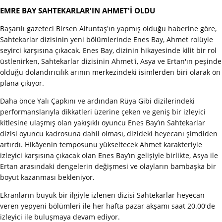
EMRE BAY SAHTEKARLAR'IN AHMET'İ OLDU
Başarılı gazeteci Birsen Altuntaş'ın yapmış olduğu haberine göre,
Sahtekarlar dizisinin yeni bölümlerinde Enes Bay, Ahmet rolüyle
seyirci karşısına çıkacak. Enes Bay, dizinin hikayesinde kilit bir rol
üstlenirken, Sahtekarlar dizisinin Ahmet'i, Asya ve Ertan'ın peşinde
olduğu dolandırıcılık arının merkezindeki isimlerden biri olarak ön
plana çıkıyor.
Daha önce Yalı Çapkını ve ardından Rüya Gibi dizilerindeki
performanslarıyla dikkatleri üzerine çeken ve geniş bir izleyici
kitlesine ulaşmış olan yakışıklı oyuncu Enes Bay’ın Sahtekarlar
dizisi oyuncu kadrosuna dahil olması, dizideki heyecanı şimdiden
artırdı. Hikâyenin temposunu yükseltecek Ahmet karakteriyle
izleyici karşısına çıkacak olan Enes Bay’ın gelişiyle birlikte, Asya ile
Ertan arasındaki dengelerin değişmesi ve olayların bambaşka bir
boyut kazanması bekleniyor.
Ekranların büyük bir ilgiyle izlenen dizisi Sahtekarlar heyecan
veren yepyeni bölümleri ile her hafta pazar akşamı saat 20.00'de
izleyici ile buluşmaya devam ediyor.