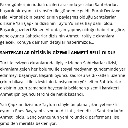
Pazar günlerinin iddialı dizileri arasında yer alan Sahtekarlar,
başarılı bir oyuncu transferi ile gündeme geldi. Burak Deniz ve
Hilal Altınbilek'in başrollerinin paylaşmış olduğu Sahtekarlar
dizisine Yalı Çapkını dizisinin Tayfun'u Enes Bay dahil oldu.
Başarılı gazeteci Birsen Altuntaş'ın yapmış olduğu haberine göre,
genç oyuncu Sahtekarlar dizisinin Ahmet'i rolüyle ekranlara
gelecek. Konuya dair tüm detaylar haberimizde...
SAHTEKARLAR DİZİSİNİN GİZEMLİ AHMET'İ BELLİ OLDU!
Türk televizyon ekranlarında ilgiyle izlenen Sahtekarlar dizisi,
ekranlara gelen her bölümü ile sosyal medyanın gündeminde yer
edinmeyi başarıyor. Başarılı oyuncu kadrosu ve dikkatleri üzerine
çeken hikayesi ile izleyicinin tansiyonunu yükselten Sahtekarlar
dizisinin uzun zamandır heyecanla beklenen gizemli karakteri
Ahmet için oyuncu tercihi de netlik kazandı.
Yalı Çapkını dizisinde Tayfun rolüyle ön plana çıkan yetenekli
oyuncu Enes Bay, yeni sezonun dikkat çeken dizisi Sahtekarlar'ın
Ahmet'i oldu. Genç oyuncunun yeni rolündeki performansı ise
şimdiden merakla bekleniyor.