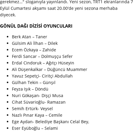
gerekmez…" sloganıyla yayınlandı. Yeni sezon, TRT1 ekranlarında 7
Eylül Cumartesi akşamı saat 20.00'de yeni sezona merhaba
diyecek.
GÖNÜL DAĞI DİZİSİ OYUNCULARI
Berk Atan – Taner
Gülsim Ali İlhan – Dilek
Ecem Özkaya – Zahide
Ferdi Sancar – Dolmuşçu Sefer
Erdal Cindoruk – Ağıtçı Hüseyin
Ali Düşenkalkar – Düğüncü Muammer
Yavuz Sepetçi- Ciritçi Abdullah
Gülhan Tekin – Günşıl
Feyza Işık – Döndü
Nuri Gökaşan- Dişçi Musa
Cihat Süvarioğlu- Ramazan
Semih Ertürk- Veysel
Nazlı Pınar Kaya – Cemile
Ege Aydan- Belediye Başkanı Celal Bey,
Eser Eyüboğlu – Selami