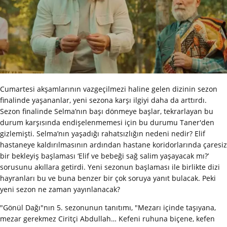
Cumartesi akşamlarının vazgeçilmezi haline gelen dizinin sezon
finalinde yaşananlar, yeni sezona karşı ilgiyi daha da arttırdı.
Sezon finalinde Selma’nın başı dönmeye başlar, tekrarlayan bu
durum karşısında endişelenmemesi için bu durumu Taner'den
gizlemişti. Selma’nın yaşadığı rahatsızlığın nedeni nedir? Elif
hastaneye kaldırılmasının ardından hastane koridorlarında çaresiz
bir bekleyiş başlaması ‘Elif ve bebeği sağ salim yaşayacak mı?’
sorusunu akıllara getirdi. Yeni sezonun başlaması ile birlikte dizi
hayranları bu ve buna benzer bir çok soruya yanıt bulacak. Peki
yeni sezon ne zaman yayınlanacak?
"Gönül Dağı"nın 5. sezonunun tanıtımı, "Mezarı içinde taşıyana,
mezar gerekmez Ciritçi Abdullah… Kefeni ruhuna biçene, kefen