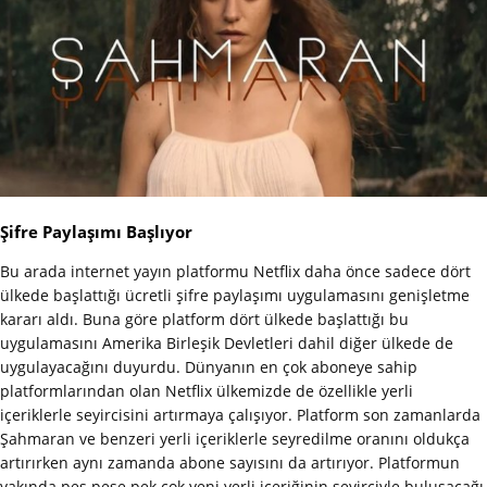
Şifre Paylaşımı Başlıyor
Bu arada internet yayın platformu Netflix daha önce sadece dört
ülkede başlattığı ücretli şifre paylaşımı uygulamasını genişletme
kararı aldı. Buna göre platform dört ülkede başlattığı bu
uygulamasını Amerika Birleşik Devletleri dahil diğer ülkede de
uygulayacağını duyurdu. Dünyanın en çok aboneye sahip
platformlarından olan Netflix ülkemizde de özellikle yerli
içeriklerle seyircisini artırmaya çalışıyor. Platform son zamanlarda
Şahmaran ve benzeri yerli içeriklerle seyredilme oranını oldukça
artırırken aynı zamanda abone sayısını da artırıyor. Platformun
yakında peş peşe pek çok yeni yerli içeriğinin seyirciyle buluşacağı