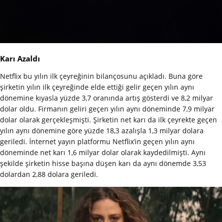
Karı Azaldı
Netflix bu yılın ilk çeyreğinin bilançosunu açıkladı. Buna göre
şirketin yılın ilk çeyreğinde elde ettiği gelir geçen yılın aynı
dönemine kıyasla yüzde 3,7 oranında artış gösterdi ve 8,2 milyar
dolar oldu. Firmanın geliri geçen yılın aynı döneminde 7,9 milyar
dolar olarak gerçekleşmişti. Şirketin net karı da ilk çeyrekte geçen
yılın aynı dönemine göre yüzde 18,3 azalışla 1,3 milyar dolara
geriledi. İnternet yayın platformu Netflix’in geçen yılın aynı
döneminde net karı 1,6 milyar dolar olarak kaydedilmişti. Aynı
şekilde şirketin hisse başına düşen karı da aynı dönemde 3,53
dolardan 2,88 dolara geriledi.