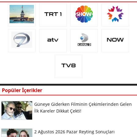
Popüler İçerikler
Güneye Giderken Filminin Çekimlerinden Gelen
İlk Kareler Dikkat Çekti!
2 Ağustos 2026 Pazar Reyting Sonuçları