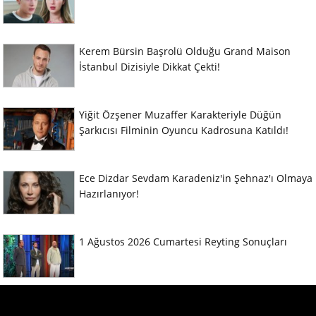
Kerem Bürsin Başrolü Olduğu Grand Maison
İstanbul Dizisiyle Dikkat Çekti!
Yiğit Özşener Muzaffer Karakteriyle Düğün
Şarkıcısı Filminin Oyuncu Kadrosuna Katıldı!
Ece Dizdar Sevdam Karadeniz'in Şehnaz'ı Olmaya
Hazırlanıyor!
1 Ağustos 2026 Cumartesi Reyting Sonuçları