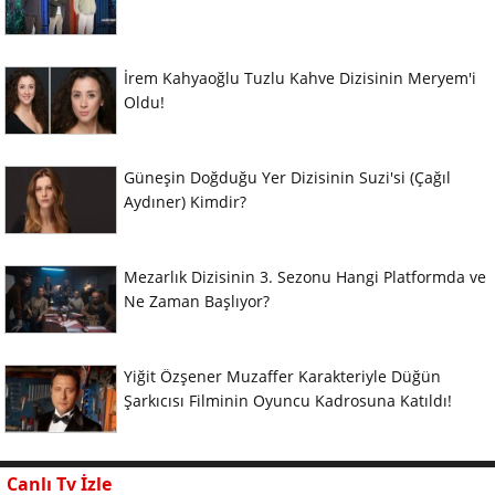
İrem Kahyaoğlu Tuzlu Kahve Dizisinin Meryem'i
Oldu!
Güneşin Doğduğu Yer Dizisinin Suzi'si (Çağıl
Aydıner) Kimdir?
Mezarlık Dizisinin 3. Sezonu Hangi Platformda ve
Ne Zaman Başlıyor?
Yiğit Özşener Muzaffer Karakteriyle Düğün
Şarkıcısı Filminin Oyuncu Kadrosuna Katıldı!
Canlı Tv İzle