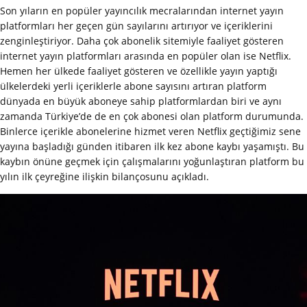
Son yıların en popüler yayıncılık mecralarından internet yayın
platformları her geçen gün sayılarını artırıyor ve içeriklerini
zenginleştiriyor. Daha çok abonelik sitemiyle faaliyet gösteren
internet yayın platformları arasında en popüler olan ise Netflix.
Hemen her ülkede faaliyet gösteren ve özellikle yayın yaptığı
ülkelerdeki yerli içeriklerle abone sayısını artıran platform
dünyada en büyük aboneye sahip platformlardan biri ve aynı
zamanda Türkiye’de de en çok abonesi olan platform durumunda.
Binlerce içerikle abonelerine hizmet veren Netflix geçtiğimiz sene
yayına başladığı günden itibaren ilk kez abone kaybı yaşamıştı. Bu
kaybın önüne geçmek için çalışmalarını yoğunlaştıran platform bu
yılın ilk çeyreğine ilişkin bilançosunu açıkladı.