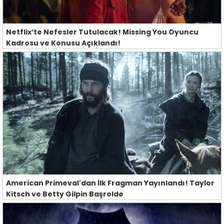
Netflix’te Nefesler Tutulacak! Missing You Oyuncu
Kadrosu ve Konusu Açıklandı!
American Primeval'dan İlk Fragman Yayınlandı! Taylor
Kitsch ve Betty Gilpin Başrolde