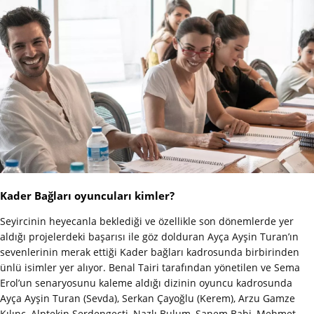
Kader Bağları oyuncuları kimler?
Seyircinin heyecanla beklediği ve özellikle son dönemlerde yer
aldığı projelerdeki başarısı ile göz dolduran Ayça Ayşin Turan’ın
sevenlerinin merak ettiği Kader bağları kadrosunda birbirinden
ünlü isimler yer alıyor. Benal Tairi tarafından yönetilen ve Sema
Erol’un senaryosunu kaleme aldığı dizinin oyuncu kadrosunda
Ayça Ayşin Turan (Sevda), Serkan Çayoğlu (Kerem), Arzu Gamze
Kılınç, Alptekin Serdengeçti, Nazlı Bulum, Sanem Babi, Mehmet