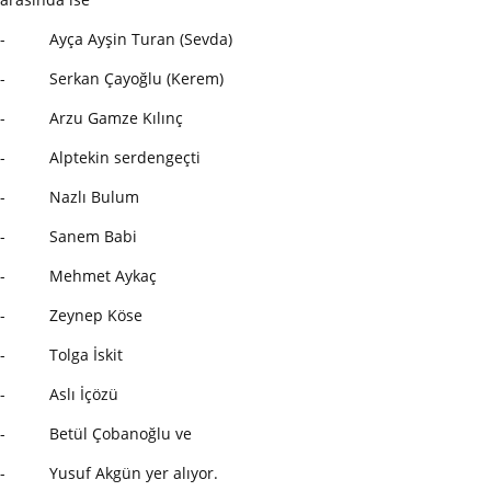
- Ayça Ayşin Turan (Sevda)
- Serkan Çayoğlu (Kerem)
- Arzu Gamze Kılınç
- Alptekin serdengeçti
- Nazlı Bulum
- Sanem Babi
- Mehmet Aykaç
- Zeynep Köse
- Tolga İskit
- Aslı İçözü
- Betül Çobanoğlu ve
- Yusuf Akgün yer alıyor.