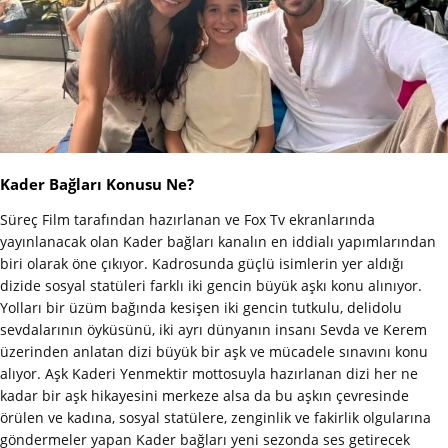
Kader Bağları Konusu Ne?
Süreç Film tarafından hazırlanan ve Fox Tv ekranlarında
yayınlanacak olan Kader bağları kanalın en iddialı yapımlarından
biri olarak öne çıkıyor. Kadrosunda güçlü isimlerin yer aldığı
dizide sosyal statüleri farklı iki gencin büyük aşkı konu alınıyor.
Yolları bir üzüm bağında kesişen iki gencin tutkulu, delidolu
sevdalarının öyküsünü, iki ayrı dünyanın insanı Sevda ve Kerem
üzerinden anlatan dizi büyük bir aşk ve mücadele sınavını konu
alıyor. Aşk Kaderi Yenmektir mottosuyla hazırlanan dizi her ne
kadar bir aşk hikayesini merkeze alsa da bu aşkın çevresinde
örülen ve kadına, sosyal statülere, zenginlik ve fakirlik olgularına
göndermeler yapan Kader bağları yeni sezonda ses getirecek