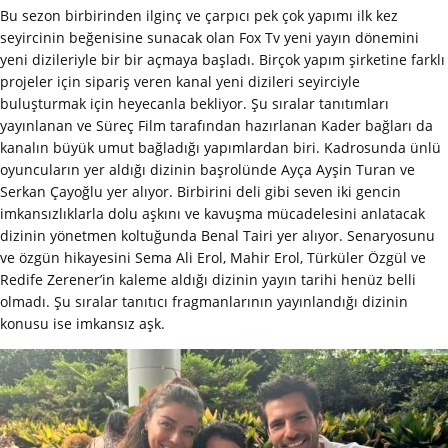
Bu sezon birbirinden ilginç ve çarpıcı pek çok yapımı ilk kez
seyircinin beğenisine sunacak olan Fox Tv yeni yayın dönemini
yeni dizileriyle bir bir açmaya başladı. Birçok yapım şirketine farklı
projeler için sipariş veren kanal yeni dizileri seyirciyle
buluşturmak için heyecanla bekliyor. Şu sıralar tanıtımları
yayınlanan ve Süreç Film tarafından hazırlanan Kader bağları da
kanalın büyük umut bağladığı yapımlardan biri. Kadrosunda ünlü
oyuncuların yer aldığı dizinin başrolünde Ayça Ayşin Turan ve
Serkan Çayoğlu yer alıyor. Birbirini deli gibi seven iki gencin
imkansızlıklarla dolu aşkını ve kavuşma mücadelesini anlatacak
dizinin yönetmen koltuğunda Benal Tairi yer alıyor. Senaryosunu
ve özgün hikayesini Sema Ali Erol, Mahir Erol, Türküler Özgül ve
Redife Zerener’in kaleme aldığı dizinin yayın tarihi henüz belli
olmadı. Şu sıralar tanıtıcı fragmanlarının yayınlandığı dizinin
konusu ise imkansız aşk.