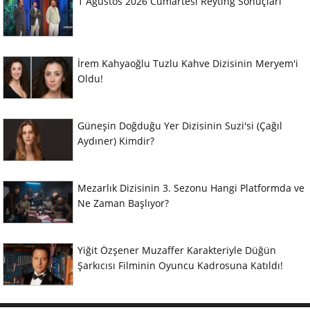
1 Ağustos 2026 Cumartesi Reyting Sonuçları
İrem Kahyaoğlu Tuzlu Kahve Dizisinin Meryem'i
Oldu!
Güneşin Doğduğu Yer Dizisinin Suzi'si (Çağıl
Aydıner) Kimdir?
Mezarlık Dizisinin 3. Sezonu Hangi Platformda ve
Ne Zaman Başlıyor?
Yiğit Özşener Muzaffer Karakteriyle Düğün
Şarkıcısı Filminin Oyuncu Kadrosuna Katıldı!