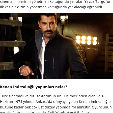
sinema filmlerinin yönetmen koltuğunda yer alan Yavuz Turgul’un
ilk kez bir dizinin yönetmen koltuğunda yer alacağı öğrenildi.
Kenan İmirzalıoğlı yapımları neler?
Türk sineması ve dizi sektörünün ünlü isimlerinden olan ve 18
Haziran 1974 yılında Ankara’da dünyaya gelen Kenan İmirzalıoğlu
bugüne kadar pek çok üst düzey yapımda rol almıştır. Oyuncunun
yer aldığı projeler arasında, Deli Yürek, Hayat Bağları,