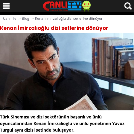
››
››
Canlı Tv
Blog
Kenan İmirzalıoğlu dizi setlerine dönüyor
Kenan İmirzalıoğlu dizi setlerine dönüyor
Türk Sineması ve dizi sektörünün başarılı ve ünlü
oyuncularından Kenan İmirzalıoğlu ve ünlü yönetmen Yavuz
Turgul aynı dizisi setinde buluşuyor.