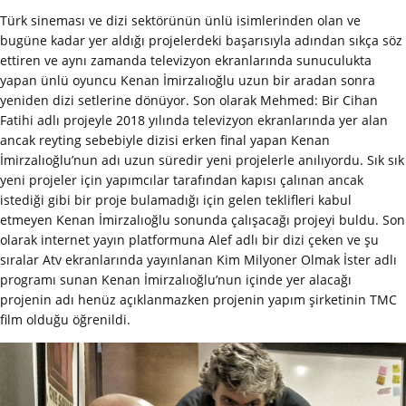
Türk sineması ve dizi sektörünün ünlü isimlerinden olan ve
bugüne kadar yer aldığı projelerdeki başarısıyla adından sıkça söz
ettiren ve aynı zamanda televizyon ekranlarında sunuculukta
yapan ünlü oyuncu Kenan İmirzalıoğlu uzun bir aradan sonra
yeniden dizi setlerine dönüyor. Son olarak Mehmed: Bir Cihan
Fatihi adlı projeyle 2018 yılında televizyon ekranlarında yer alan
ancak reyting sebebiyle dizisi erken final yapan Kenan
İmirzalıoğlu’nun adı uzun süredir yeni projelerle anılıyordu. Sık sık
yeni projeler için yapımcılar tarafından kapısı çalınan ancak
istediği gibi bir proje bulamadığı için gelen teklifleri kabul
etmeyen Kenan İmirzalıoğlu sonunda çalışacağı projeyi buldu. Son
olarak internet yayın platformuna Alef adlı bir dizi çeken ve şu
sıralar Atv ekranlarında yayınlanan Kim Milyoner Olmak İster adlı
programı sunan Kenan İmirzalıoğlu’nun içinde yer alacağı
projenin adı henüz açıklanmazken projenin yapım şirketinin TMC
film olduğu öğrenildi.