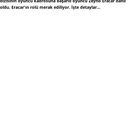
dizisinin oyuncu kadrosuna başarılı oyuncu Zeyno Eracar dahil
oldu. Eracar'ın rolü merak ediliyor. İşte detaylar...