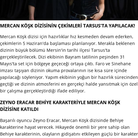
MERCAN KÖŞK DİZİSİNİN ÇEKİMLERİ TARSUS'TA YAPILACAK!
Mercan Köşk dizisi için hazırlıklar hız kesmeden devam ederken,
çekimlerin 5 Haziran'da başlaması planlanıyor. Merakla beklenen
dizinin büyük bölümü Mersin'in tarihi ilçesi Tarsus'ta
gerçekleştirilecek. Dizi ekibinin Bayram tatilinin peşinden 31
Mayıs'ta set için bölgeye geçeceği ortaya çıktı. Faro ve Sinehane
imzası taşıyan dizinin okuma provalarının ise kısa süre içinde
yapılacağı söyleniyor. Yapım ekibinin yoğun bir hazırlık sürecinden
geçtiği ve dizinin atmosferini en gerçekçi halde yansıtmak için özel
bir çalışma gerçekleştirdiği ifade ediliyor.
ZEYNO ERACAR BEHİYE KARAKTERİYLE MERCAN KÖŞK
DİZİSİNE KATILDI
Başarılı oyuncu Zeyno Eracar, Mercan Köşk dizisinde Behiye
karakterine hayat verecek. Hikayede önemli bir yere sahip olan
Behiye karakterinin, olayların gidişatını etkileyen güçlü bir karakter