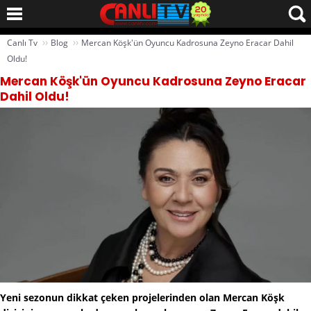
››
››
Canlı Tv
Blog
Mercan Köşk'ün Oyuncu Kadrosuna Zeyno Eracar Dahil
Oldu!
Mercan Köşk'ün Oyuncu Kadrosuna Zeyno Eracar
Dahil Oldu!
Yeni sezonun dikkat çeken projelerinden olan Mercan Köşk