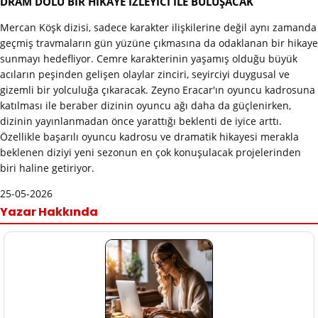
DRAM DOLU BİR HİKAYE İZLEYİCİ İLE BULUŞACAK
Mercan Köşk dizisi, sadece karakter ilişkilerine değil aynı zamanda
geçmiş travmaların gün yüzüne çıkmasına da odaklanan bir hikaye
sunmayı hedefliyor. Cemre karakterinin yaşamış olduğu büyük
acıların peşinden gelişen olaylar zinciri, seyirciyi duygusal ve
gizemli bir yolculuğa çıkaracak. Zeyno Eracar'ın oyuncu kadrosuna
katılması ile beraber dizinin oyuncu ağı daha da güçlenirken,
dizinin yayınlanmadan önce yarattığı beklenti de iyice arttı.
Özellikle başarılı oyuncu kadrosu ve dramatik hikayesi merakla
beklenen diziyi yeni sezonun en çok konuşulacak projelerinden
biri haline getiriyor.
25-05-2026
Yazar Hakkında