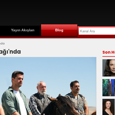
Yayın Akışları
Blog
nda
ağı'nda
Son H