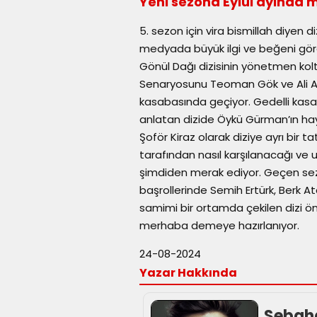
Yeni sezona Eylül ayında
5. sezon için vira bismillah diyen di
medyada büyük ilgi ve beğeni gördü
Gönül Dağı dizisinin yönetmen ko
Senaryosunu Teoman Gök ve Ali Asa
kasabasında geçiyor. Gedelli kasab
anlatan dizide Öykü Gürman’ın hay
Şoför Kiraz olarak diziye ayrı bir t
tarafından nasıl karşılanacağı ve
şimdiden merak ediyor. Geçen sezo
başrollerinde Semih Ertürk, Berk At
samimi bir ortamda çekilen dizi ö
merhaba demeye hazırlanıyor.
24-08-2024
Yazar Hakkında
Sebaha