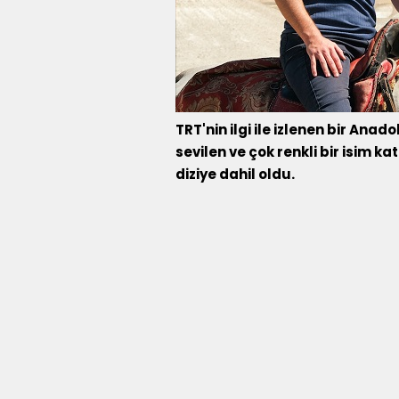
TRT'nin ilgi ile izlenen bir Ana
sevilen ve çok renkli bir isim ka
diziye dahil oldu.