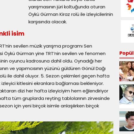
yarışmasının jüri koltuğunda oturan
Öykü Gürman Kiraz rolü ile izleyicilerinin
karşısında olacak.
nkli isim
RT’nin sevilen müzik yarışma programı Sen
Popüle
 üyesi Öykü Gürman yine TRT’nin sevilen ve fenomen
sinin oyuncu kadrosuna dahil oldu. Oynadığı her
ısının ve yapımcısının yüzünü güldüren Gönül Dağı
olü ile dahil oluyor. 5. Sezon çekimleri geçen hafta
izleyici kitlesini ekranlara bağlaması bekleniyor.
aktaran dizi her hafta izleyiciyim hem eğlendiriyor
fta tüm gruplarda reyting tablolarının zirvesinde
ezon için yeni birçok isimle anlaşılırken birçok