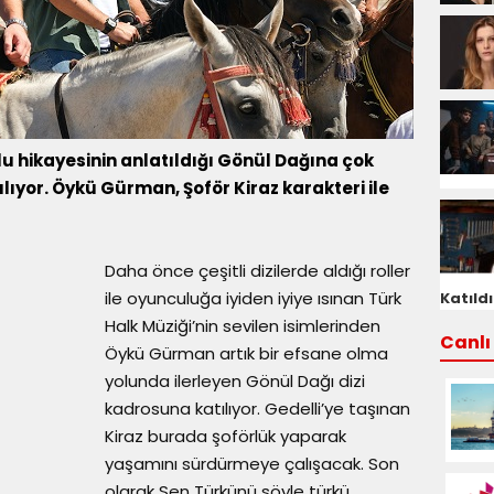
dolu hikayesinin anlatıldığı Gönül Dağına çok
tılıyor. Öykü Gürman, Şoför Kiraz karakteri ile
Daha önce çeşitli dizilerde aldığı roller
ile oyunculuğa iyiden iyiye ısınan Türk
Katıldı
Halk Müziği’nin sevilen isimlerinden
Canlı 
Öykü Gürman artık bir efsane olma
yolunda ilerleyen Gönül Dağı dizi
kadrosuna katılıyor. Gedelli’ye taşınan
Kiraz burada şoförlük yaparak
yaşamını sürdürmeye çalışacak. Son
olarak Sen Türkünü söyle türkü