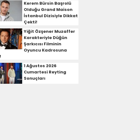
Kerem Bürsin Başrolü
Olduğu Grand Maison
İstanbul Dizisiyle Dikkat
Çekti!
Yiğit Özşener Muzaffer
Karakteriyle Düğün
Şarkıcısı Filminin
Oyuncu Kadrosuna
!
1 Ağustos 2026
Cumartesi Reyting
Sonuçları