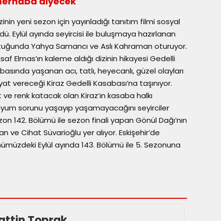
 merhaba diyecek
zinin yeni sezon için yayınladığı tanıtım filmi sosyal
. Eylül ayında seyircisi ile buluşmaya hazırlanan
ltuğunda Yahya Samancı ve Aslı Kahraman oturuyor.
f Elmas’ın kaleme aldığı dizinin hikayesi Gedelli
asında yaşanan acı, tatlı, heyecanlı, güzel olayları
at vereceği Kiraz Gedelli Kasabası’na taşınıyor.
at ve renk katacak olan Kiraz’ın kasaba halkı
 uyum sorunu yaşayıp yaşamayacağını seyirciler
n 142. Bölümü ile sezon finali yapan Gönül Dağı’nın
an ve Cihat Süvarioğlu yer alıyor. Eskişehir’de
nümüzdeki Eylül ayında 143. Bölümü ile 5. Sezonuna
ttin Toprak