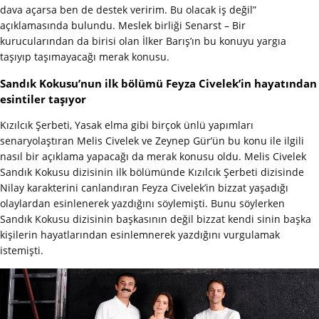
dava açarsa ben de destek veririm. Bu olacak iş değil”
açıklamasında bulundu. Meslek birliği Senarst – Bir
kurucularından da birisi olan İlker Barış’ın bu konuyu yargıa
taşıyıp taşımayacağı merak konusu.
Sandık Kokusu’nun ilk bölümü Feyza Civelek’in hayatından
esintiler taşıyor
Kızılcık Şerbeti, Yasak elma gibi birçok ünlü yapımları
senaryolaştıran Melis Civelek ve Zeynep Gür’ün bu konu ile ilgili
nasıl bir açıklama yapacağı da merak konusu oldu. Melis Civelek
Sandık Kokusu dizisinin ilk bölümünde Kızılcık Şerbeti dizisinde
Nilay karakterini canlandıran Feyza Civelek’in bizzat yaşadığı
olaylardan esinlenerek yazdığını söylemişti. Bunu söylerken
Sandık Kokusu dizisinin başkasının değil bizzat kendi sinin başka
kişilerin hayatlarından esinlemnerek yazdığını vurgulamak
istemişti.