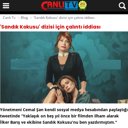
››
››
Canlı Tv
Blog
'Sandık Kokusu' dizisi için çalıntı iddiası
'Sandık Kokusu' dizisi için çalıntı iddiası
Yönetmeni Cemal Şan kendi sosyal medya hesabından paylaştığı
tweetinde “Yaklaşık on beş yıl önce bir filmden ilham alarak
İlker Barış ve ekibine Sandık Kokusu'nu ben yazdırmıştım."