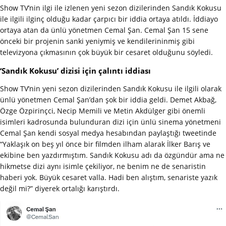
Show TV’nin ilgi ile izlenen yeni sezon dizilerinden Sandık Kokusu
ile ilgili ilginç olduğu kadar çarpıcı bir iddia ortaya atıldı. İddiayo
ortaya atan da ünlü yönetmen Cemal Şan. Cemal Şan 15 sene
önceki bir projenin sanki yeniymiş ve kendilerininmiş gibi
televizyona çıkmasının çok büyük bir cesaret olduğunu söyledi.
‘Sandık Kokusu’ dizisi için çalıntı iddiası
Show TV’nin yeni sezon dizilerinden Sandık Kokusu ile ilgili olarak
ünlü yönetmen Cemal Şan’dan şok bir iddia geldi. Demet Akbağ,
Özge Özpirinçci, Necip Memili ve Metin Akdülger gibi önemli
isimleri kadrosunda bulunduran dizi için ünlü sinema yönetmeni
Cemal Şan kendi sosyal medya hesabından paylaştığı tweetinde
“Yaklaşık on beş yıl önce bir filmden ilham alarak İlker Barış ve
ekibine ben yazdırmıştım. Sandık Kokusu adı da özgündür ama ne
hikmetse dizi aynı isimle çekiliyor, ne benim ne de senaristin
haberi yok. Büyük cesaret valla. Hadi ben alıştım, senariste yazık
değil mi?” diyerek ortalığı karıştırdı.