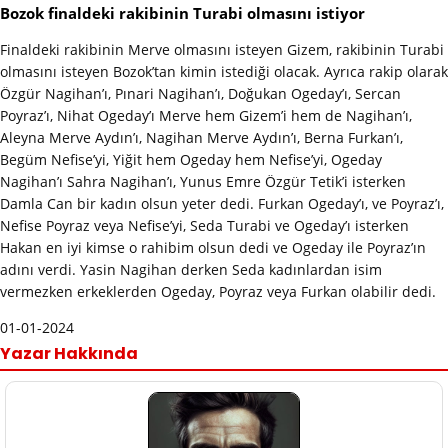
Bozok finaldeki rakibinin Turabi olmasını istiyor
Finaldeki rakibinin Merve olmasını isteyen Gizem, rakibinin Turabi
olmasını isteyen Bozok’tan kimin istediği olacak. Ayrıca rakip olarak
Özgür Nagihan’ı, Pınari Nagihan’ı, Doğukan Ogeday’ı, Sercan
Poyraz’ı, Nihat Ogeday’ı Merve hem Gizem’i hem de Nagihan’ı,
Aleyna Merve Aydın’ı, Nagihan Merve Aydın’ı, Berna Furkan’ı,
Begüm Nefise’yi, Yiğit hem Ogeday hem Nefise’yi, Ogeday
Nagihan’ı Sahra Nagihan’ı, Yunus Emre Özgür Tetik’i isterken
Damla Can bir kadın olsun yeter dedi. Furkan Ogeday’ı, ve Poyraz’ı,
Nefise Poyraz veya Nefise’yi, Seda Turabi ve Ogeday’ı isterken
Hakan en iyi kimse o rahibim olsun dedi ve Ogeday ile Poyraz’ın
adını verdi. Yasin Nagihan derken Seda kadınlardan isim
vermezken erkeklerden Ogeday, Poyraz veya Furkan olabilir dedi.
01-01-2024
Yazar Hakkında