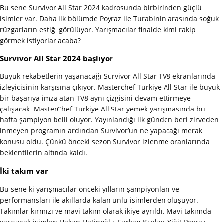
Bu sene Survivor All Star 2024 kadrosunda birbirinden güçlü
isimler var. Daha ilk bölümde Poyraz ile Turabinin arasında soğuk
rüzgarların estiği görülüyor. Yarışmacılar finalde kimi rakip
görmek istiyorlar acaba?
Survivor All Star 2024 başlıyor
Büyük rekabetlerin yaşanacağı Survivor All Star TV8 ekranlarında
izleyicisinin karşısına çıkıyor. Masterchef Türkiye All Star ile büyük
bir başarıya imza atan TV8 aynı çizgisini devam ettirmeye
çalışacak. MasterChef Türkiye All Star yemek yarışmasında bu
hafta şampiyon belli oluyor. Yayınlandığı ilk günden beri zirveden
inmeyen programın ardından Survivor’un ne yapacağı merak
konusu oldu. Çünkü önceki sezon Survivor izlenme oranlarında
beklentilerin altında kaldı.
İki takım var
Bu sene ki yarışmacılar önceki yılların şampiyonları ve
performansları ile akıllarda kalan ünlü isimlerden oluşuyor.
Takımlar kırmızı ve mavi takım olarak ikiye ayrıldı. Mavi takımda
yarışacak isimler; Hakan Hatipoğlu, Furkan Kızılay, Yiğit Poyraz,