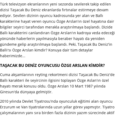
Türk televizyon ekranlarının yeni sezonda sevilerek takip edilen
dizisi Taşacak Bu Deniz ekranlarda fırtınalar estirmeye devam
ediyor. Sevilen dizinin oyuncu kadrosunda yer alan ve Ballı
karakterine hayat veren oyuncu Özge Arslan'ın özel hayatına dair
bilgiler seyirci tarafından merakla araştırılmaya başlandı. Dizide
Ballı karakterini canlandıran Özge Arslan'ın kadroya veda edeceği
yönünde haberlerin yayılmasıyla beraber hayatı da yeniden
gündeme gelip araştırılmaya başlandı. Peki, Taşacak Bu Deniz'in
Ballı'sı Özge Arslan kimdir? Konuya dair tüm detaylar
haberimizde...
TAŞACAK BU DENİZ OYUNCUSU ÖZGE ARSLAN KİMDİR?
Cuma akşamlarının reyting rekortmeni dizisi Taşacak Bu Deniz'de
Ballı karakteri ile seyircinin ilgisini toplayan Özge Aslan'ın özel
hayatı merak konusu oldu. Özge Arslan 10 Mart 1987 yılında
Giresun'da dünyaya gelmiştir.
2010 yılında Devlet Tiyatrosu'nda oyunculuk eğitimi alan oyuncu
Erzurum ve Van tiyatrolarında uzun yıllar görev yapmıştır. Tiyatro
çalışmalarının yanı sıra birden fazla dizinin yazım sürecinde aktif