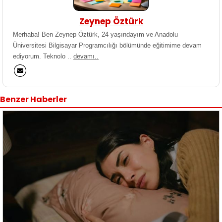
Zeynep Öztürk
Merhaba! Ben Zeynep Öztürk, 24 yaşındayım ve Anadolu
Üniversitesi Bilgisayar Programcılığı bölümünde eğitimime devam
ediyorum. Teknolo ..
devamı..
Benzer Haberler