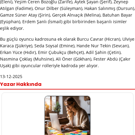
(Eleni), Yeşim Ceren Bozoğlu (Zarife), Aytek Şayan (Şerif), Zeynep
Atılgan (Fadime), Onur Dilber (Süleyman), Hakan Salınmış (Dursun),
Gamze Süner Atay (Şirin), Gerçek Alnıaçık (Melina), Batuhan Bayar
(Eyüphan), Erdem Şanlı (İsmail) gibi birbirinden başarılı isimler
eşlik ediyor.
Bu güçlü oyuncu kadrosuna ek olarak Burcu Cavrar (Hicran), Ulviye
Karaca (Şükriye), Seda Soysal (Emine), Hande Nur Tekin (Sevcan),
Erkan Yüce (Hıdır), Emir Çubukçu (Behçet), Adil Şahin (Çetin),
Nasmina Çoklaş (Muhsine), Ali Öner (Gökhan), Fester Abdü (Çakır
Uşak) gibi oyuncular rolleriyle kadroda yer alıyor.
13-12-2025
Yazar Hakkında