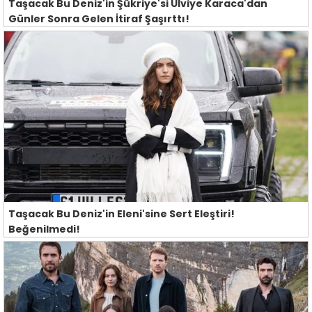
Taşacak Bu Deniz'in Şükriye'si Ulviye Karaca'dan
Günler Sonra Gelen İtiraf Şaşırttı!
Taşacak Bu Deniz'in Eleni'sine Sert Eleştiri!
Beğenilmedi!