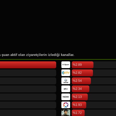
46.
Rusya Moskova
47.
Pierre Lotti
48.
Cornell Üniversitesi
49.
Düsseldorf International Air
50.
Köln Bonn Airport
şuan aktif olan ziyaretçilerin izlediği kanallar.
%2.89
%2.82
%2.54
%2.34
%2.13
%1.93
%1.72