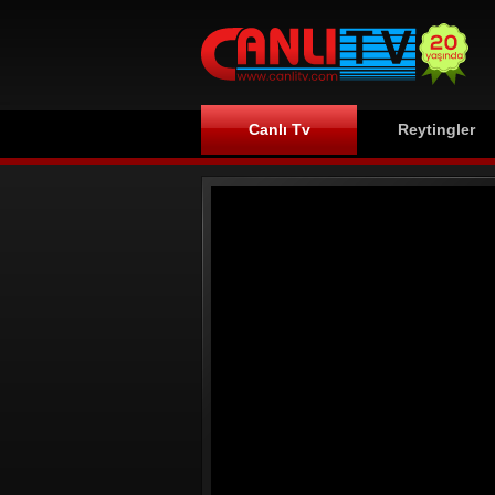
Canlı Tv
Reytingler