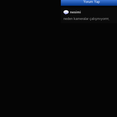
Yorum Yap
28.
Jackson
29.
Teton Village
nesimi
30.
Venedik
neden kameralar çalışmıyorrrr,
31.
Virginia Demiryolu
32.
Syracuse Havaalanı
33.
Levi
34.
Küçükçekmece
35.
Belgrad Terazije Meydanı
36.
Shibuya
37.
Altınoluk Kordon
38.
Altınoluk Kordon 2
39.
Anadolu Hisarı
40.
NASA TV (Uzaydan Dünya
41.
Dam Meydanı
42.
Las Vegas
43.
İstanbul Havalimanı 1
44.
Bağdat Caddesi
45.
İstanbul Havalimanı 2