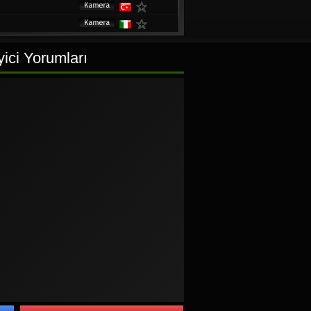
h
ici Yorumları