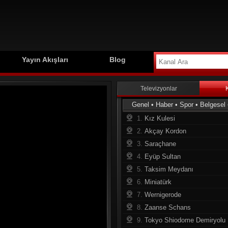
Yayın Akışları
Blog
Televizyonlar
Genel
•
Haber
•
Spor
•
Belgesel
1.
Kız Kulesi
2.
Akçay Kordon
3.
Saraçhane
4.
Eyüp Sultan
5.
Taksim Meydanı
6.
Miniatürk
7.
Wernigerode
8.
Zaanse Schans
9.
Tokyo Shiodome Demiryolu