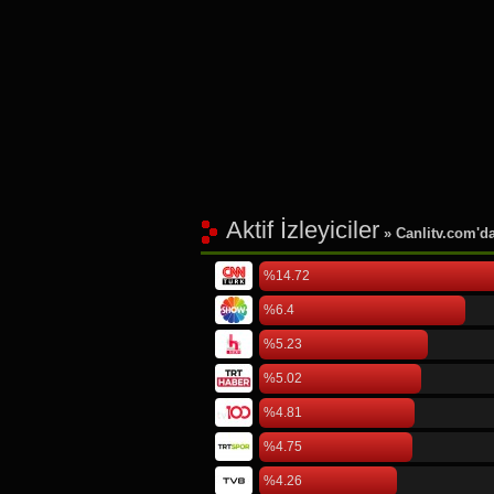
Aktif İzleyiciler
» Canlitv.com'da 
%14.72
%6.4
%5.23
%5.02
%4.81
%4.75
%4.26