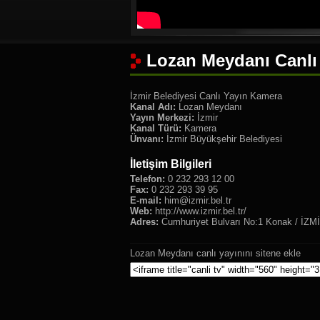
Lozan Meydanı Canlı
İzmir Belediyesi Canlı Yayın Kamera
Kanal Adı:
Lozan Meydanı
Yayın Merkezi:
İzmir
Kanal Türü:
Kamera
Ünvanı:
İzmir Büyükşehir Belediyesi
İletişim Bilgileri
Telefon:
0 232 293 12 00
Fax:
0 232 293 39 95
E-mail:
him@izmir.bel.tr
Web:
http://www.izmir.bel.tr/
Adres:
Cumhuriyet Bulvarı No:1 Konak / İZM
Lozan Meydanı canlı yayınını sitene ekle