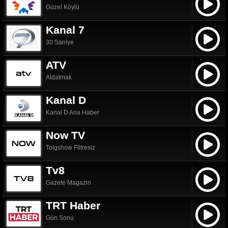
Güzel Köylü
Kanal 7
30 Saniye
ATV
Aldatmak
Kanal D
Kanal D Ana Haber
Now TV
Tolgshow Filtresiz
Tv8
Gazete Magazin
TRT Haber
Gün Sonu