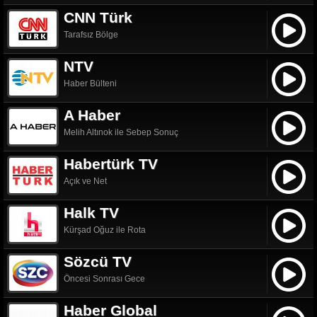
CNN Türk
Tarafsız Bölge
NTV
Haber Bülteni
A Haber
Melih Altınok ile Sebep Sonuç
Habertürk TV
Açık ve Net
Halk TV
Kürşad Oğuz ile Rota
Sözcü TV
Öncesi Sonrası Gece
Haber Global