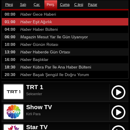
Ptesi
Salı
Çar.
Perş.
Cuma
C.tesi
Pazar
00:00
Haber
Gece Haberi
01:00
Haber
Eşit Ağırlık
04:00
Haber
Haber Bülteni
06:00
Magazin
Mesut Yar Ile Gün Uyanıyor
10:00
Haber
Günün Rotası
13:00
Haber
Haberde Gün Ortası
16:00
Haber
Başlıklar
18:30
Haber
Kübra Par İle Ana Haber Bülteni
20:30
Haber
Başak Şengül Ile Doğru Yorum
TRT 1
Seksenler
Show TV
Kirli Para
Star TV