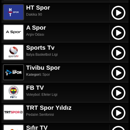
HT Spor
Dakika 90
A Spor
Arşiv Odası
Sports Tv
İtalya Basketbol Ligi
Tivibu Spor
Kategori:
Spor
FB TV
Voleybol: Efeler Ligi
TRT Spor Yıldız
Pedalın Senfonisi
Sıfır TV