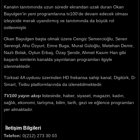
Kanalın tanıtımında uzun süredir ekrandan uzak duran Okan
Bayulgen'in yeni programlarına tv100'de devam edecek olması
izleyicide merak uyandırmış ve tanıtımında da büyük rol
üstlenmiştir.
Okan Bayulgen başta olmak üzere Cengiz Semercioğlu, Seren
Serengil, Ahu Özyurt, Emre Buga, Murat Güloğlu, Metehan Demir,
Nazlı Bolak, Oytun Erbaş, Özay Şendir, Ahmet Kasım Han gibi
başarılı isimlerin kanalda yayınlanan programları ilgiyle
izlenmektedir.
Türksat 4A uydusu üzerinden HD frekansa sahip kanal, Digitürk, D-
Smart, Tivibu platformlarında da izlenebilmektedir.
TV100 yayın akışı
listesinde, haber, siyaset, magazin, kadın,
sağlık, ekonomi, tartışma, bilim, tarih, gezi ve eğlence programları
yer almaktadır.
İletişim Bilgileri
Telefon:
0(212) 273 30 03