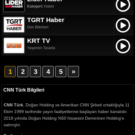
Kategori:
Haber
TGRT Haber
Gün Biterken
KRT TV
Yaşamını Tasarla
1
2
3
4
5
»
CNN Türk Bilgileri
CNN Türk
, Doğan Holding ve Amerikan CNN Şirketi ortaklığıyla 11
Ekim 1999 tarihinde yayın faaliyetlerine başlayan haber kanalıdır.
2018 yılında Doğan Holding %50 hissesini Demirören Holding'e
satmıştır.