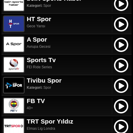
Kategori:
Spor
HT Spor
Gece Yarısı
A Spor
Avrupa Gecesi
Sports Tv
FEI Ride Series
Tivibu Spor
Kategori:
Spor
FB TV
40+
TRT Spor Yıldız
Elmas Lig Londra