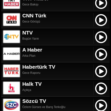
Gece Bakışı
CNN Türk
Gece Görüşü
NTV
Bugün Yarın
A Haber
Arka Plan
Habertürk TV
Gece Raporu
Halk TV
Açıkça
Sözcü TV
Özlem Gürses ve Barış Terkoğlu