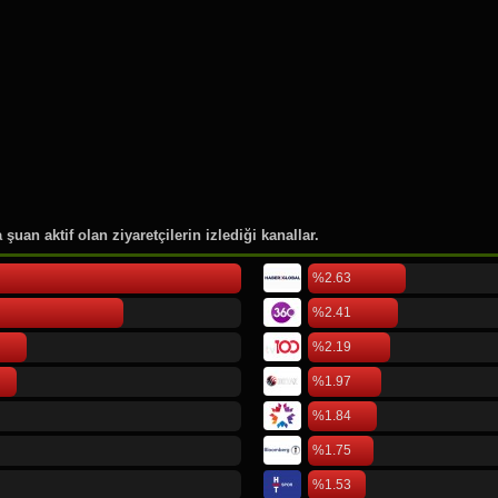
46.
Rusya Moskova
47.
Pierre Lotti
48.
Cornell Üniversitesi
49.
Düsseldorf International Air
50.
Köln Bonn Airport
şuan aktif olan ziyaretçilerin izlediği kanallar.
%2.63
%2.41
%2.19
%1.97
%1.84
%1.75
%1.53