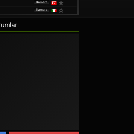
h
rumları