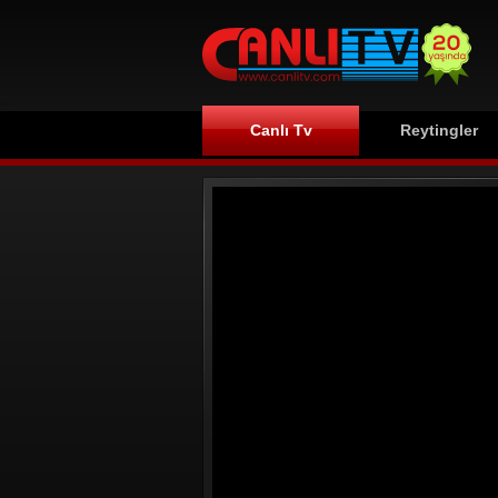
Canlı Tv
Reytingler