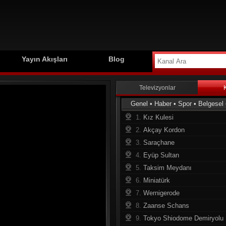
Yayın Akışları
Blog
Televizyonlar
Genel
•
Haber
•
Spor
•
Belgesel
1.
Kız Kulesi
2.
Akçay Kordon
3.
Saraçhane
4.
Eyüp Sultan
5.
Taksim Meydanı
6.
Miniatürk
7.
Wernigerode
8.
Zaanse Schans
9.
Tokyo Shiodome Demiryolu