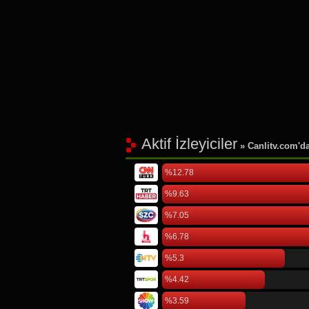
Aktif İzleyiciler
» Canlitv.com'da 
%12.78
%9.63
%7.05
%6.78
%5.3
%4.42
%3.59