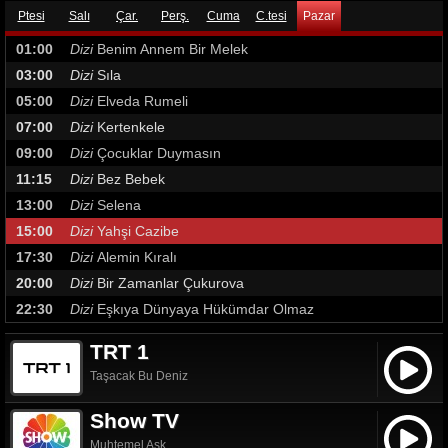
Ptesi
Salı
Çar.
Perş.
Cuma
C.tesi
Pazar
01:00
Dizi
Benim Annem Bir Melek
03:00
Dizi
Sıla
05:00
Dizi
Elveda Rumeli
07:00
Dizi
Kertenkele
09:00
Dizi
Çocuklar Duymasın
11:15
Dizi
Bez Bebek
13:00
Dizi
Selena
15:00
Dizi
Yahşi Cazibe
17:30
Dizi
Alemin Kıralı
20:00
Dizi
Bir Zamanlar Çukurova
22:30
Dizi
Eşkıya Dünyaya Hükümdar Olmaz
TRT 1
Taşacak Bu Deniz
Show TV
Muhtemel Aşk