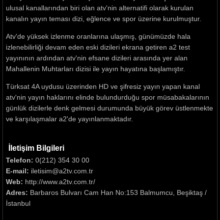
ulusal kanallarından biri olan atv'nin alternatifi olarak kurulan
kanalın yayın teması dizi, eğlence ve spor üzerine kurulmuştur.
Atv'de yüksek izlenme oranlarına ulaşmış, günümüzde hala
izlenebilirliği devam eden eski dizileri ekrana getiren a2 test
yayınının ardından atv'nin efsane dizileri arasında yer alan
Mahallenin Muhtarları dizisi ile yayın hayatına başlamıştır.
Türksat 4A uydusu üzerinden HD ve şifresiz yayın yapan kanal
atv'nin yayın haklarını elinde bulundurduğu spor müsabakalarının
günlük dizilerle denk gelmesi durumunda büyük görev üstlenmekte
ve karşılaşmalar a2'de yayınlanmaktadır.
İletişim Bilgileri
Telefon:
0(212) 354 30 00
E-mail:
iletisim@a2tv.com.tr
Web:
http://www.a2tv.com.tr/
Adres:
Barbaros Bulvarı Cam Han No:153 Balmumcu, Beşiktaş /
İstanbul