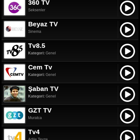
360 TV
Seksenler
Beyaz TV
Sinema
Tv8.5
Kategori:
Genel
Cem Tv
Kategori:
Genel
Şaban TV
Kategori:
Genel
GZT TV
Muratca
Tv4
Adile Teyze