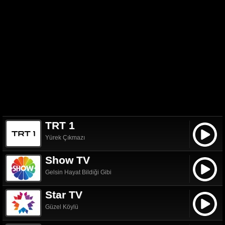
TRT 1
Yürek Çıkmazı
Show TV
Gelsin Hayat Bildiği Gibi
Star TV
Güzel Köylü