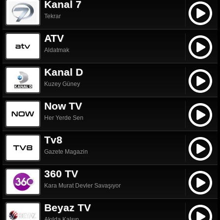
Kanal 7
Tekrar
ATV
Aldatmak
Kanal D
Kuzey Güney
Now TV
Her Yerde Sen
Tv8
Gazete Magazin
360 TV
Kara Murat Devler Savaşıyor
Beyaz TV
Akılda Kalsın