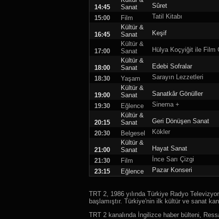
Sûret
14:45
Sanat
Tatil Kitabı
15:00
Film
Kültür &
Keşif
16:45
Sanat
Kültür &
Hülya Koçyiğit ile Film 
17:00
Sanat
Kültür &
Edebi Sofralar
18:00
Sanat
Sarayın Lezzetleri
18:30
Yaşam
Kültür &
Sanatkâr Gönüller
19:00
Sanat
Sinema +
19:30
Eğlence
Kültür &
Geri Dönüşen Sanat
20:15
Sanat
Kökler
20:30
Belgesel
Kültür &
Hayat Sanat
21:00
Sanat
İnce Sarı Çizgi
21:30
Film
Pazar Konseri
23:15
Eğlence
TRT 2, 1986 yılında Türkiye Radyo Televizy
başlamıştır. Türkiye'nin ilk kültür ve sanat kan
TRT 2 kanalında İngilizce haber bülteni, Re