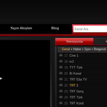
8.
Tv8
9.
360 TV
10.
Beyaz TV
11.
Tv8.5
12.
Cem Tv
Yayın Akışları
Blog
13.
Şaban TV
14.
GZT TV
Televizyonlar
15.
Tv4
Genel
•
Haber
•
Spor
•
Belgesel
16.
Show Max
17.
Cine 1
18.
tv2
19.
TYT Türk
20.
Bi Kanal
21.
TRT Eba TV
22.
TRT 2
23.
TRT Genç
24.
TRT Türk
25.
TRT Kürdi