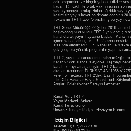
adlı programları ve birçok yabancı diziler yay
kadar TRT GAP ile ortak yayın yapmış sonrasın
yayın yapmayı bırakıp Haber ağırlıklı yayın 
kesintisiz yayın hayatına devam ederken 2010 
frekansını TRT Haber 'e bırakmış ve yayından 
TRT Genel Müdürlüğü 22 Şubat 2019 tarihinde
başlayacağını duyurdu. TRT 2 yenilenmiş olara
kanal olarak yayın hayatına başladı. Kanalın s
içinde sanat" olmuştur. TRT 2 kanalı devlete 
arasında olmaktadır. TRT kanalları ile birlikt
çok gençlere yönelik programlar yapmayı ama
TRT 2, yayın akışında sinemadan müziğe, res
kadar bir çok alanda izleyiciye ulaşmayı hedef
kanalı olmayı amaçlamıştır. TRT 2 kanalını iz
alıcıları üzerinden TURKSAT 4A 11958 V 27500
yeterli olmaktadır. TRT 2'deki Bazı Programla
Film Gibi Hayatlar Hayat Sanat Tarih Söyleşile
Atışları Koleksiyoner Sarayın Lezzetleri
Kanal Adı:
TRT 2
Yayın Merkezi:
Ankara
Kanal Türü:
Genel
Ünvanı:
Türkiye Radyo Televizyon Kurumu
İletişim Bilgileri
Telefon:
0(312) 463 23 30
Fax:
0(312) 463 23 35