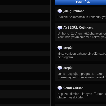
Yorum Yap
44.
Kıbrıs Tv
45.
Xezer Tv
jale gurzumar
46.
Az TV
Ryuichi Sakamoto'nun konserini yay
47.
El Tv
48.
ARB TV
AYSEGÜL Çetinkaya
49.
Medeniyet Tv
Umberto Eco'nun kütüphaneleri ç
Youtubda yayınlanır mı? Tekrar ya
50.
Kanal S Az
51.
Günaz Tv
sergül
52.
CBC Tv
yine, yeniden şahane bir bölüm...b
53.
İctimai Tv
bir program
54.
Space TV
sergül
55.
ARB 24 TV
bakış boşluğu programı, uzun
56.
Dünya TV
izlememiştim trt ye sonsuz teşekkü
57.
Atv Azad TV
58.
Real Tv
Cemil Gürkan
59.
Az Star TV
o güzel filmleri, isteyen Türkçe 
olacak. teşekkürler.
60.
Bakü TV
61.
Alvin Channel