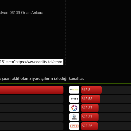
98.
Rudaw Tv
99.
Altın Asır Tv
varı 06109 Or-an Ankara
100.
India Today
101.
OWAZY TV
102.
Deutsche Welle English
103.
Trakya Türk Tv
104.
Türkmen Sport Tv
şuan aktif olan ziyaretçilerin izlediği kanallar.
%2.8
%2.58
%2.37
%2.37
%2.26