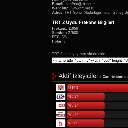
E-mail:
aktifhat@trt.net.tr
Web:
http://www.trt.net.tr/
Adres:
TRT Genel Müdürlüğü Turan Güneş Bul
TRT 2 Uydu Frekans Bilgileri
Frekans:
11958
Sembol:
27500
FEC:
5/6
Polar:
v
TRT 2 canlı yayınını sitene ekle
Aktif İzleyiciler
» Canlitv.com'da 
%16.9
%5.17
%5.17
%5.17
%5.06