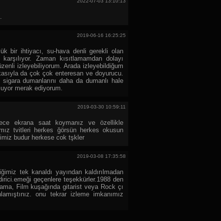
2022-07-03 13:10:13
.
2019-06-16 16:25:25
k bir ihtiyacı, su-hava denli gerekli olan
de karşılıyor. Zaman kısıtlamamdan dolayı
üzenli izleyebiliyorum. Arada izleyebildiğum
rkasıyla da çok çok enteresan ve doyurucu.
i sigara dumanlarını daha da dumanlı hale
oluyor merak ediyorum.
2019-03-30 10:59:11
ece ekrana saat koymanız ve özellikle
ğımız tvitleri herkes ğörsün herkes okusun
ğimiz budur herkese cok tşkler
2019-03-08 17:35:58
iğimiz tek kanaldı yayından kaldırılmadan
irici.emeği geçenlere teşekkürler.1988 den
 ama, Film kuşağında gitarist veya Rock çı
yınlamıştınız. onu tekrar izleme imkanımız