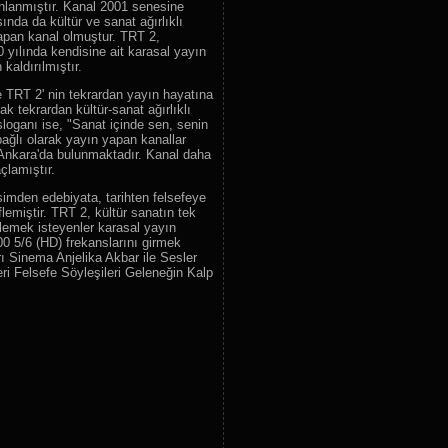
ınlanmıştır. Kanal 2001 senesine
80.
Türkmeneli TV
da da kültür ve sanat ağırlıklı
yapan kanal olmuştur. TRT 2,
81.
Agro TV
yılında kendisine ait karasal yayın
82.
Bizimev Tv
kaldırılmıştır.
83.
Altaş Tv
 TRT 2' nin tekrardan yayın hayatına
k tekrardan kültür-sanat ağırlıklı
84.
Afroturk TV
loganı ise, "Sanat içinde sen, senin
bağlı olarak yayın yapan kanallar
85.
Anadolu Net TV
e Ankara'da bulunmaktadır. Kanal daha
86.
Üsküdar Üniversitesi TV
çlamıştır.
87.
Yaşlık Tv Türkmenistan
imden edebiyata, tarihten felsefeye
lemiştir. TRT 2, kültür sanatın tek
88.
TV38
lemek isteyenler karasal yayın
89.
DW TV Europe
 5/6 (HD) frekanslarını girmek
rı Sinema Anjelika Akbar ile Sesler
90.
Fortuna Tv
ri Felsefe Söyleşileri Geleneğin Kalp
91.
KTV Kazakistan
92.
Kontra Tv
93.
TV Den
94.
Çankırı Tv
95.
Türkmenistan Tv
96.
Offener Kanal Berlin
97.
Askabat TV