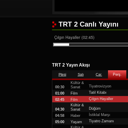
TRT 2 Canlı Yayını
Çılgın Hayaller (02:45)
TRT 2 Yayın Akışı
Perş.
Ptesi
Salı
Çar.
Kültür &
Tiyatrovizyon
00:30
Sanat
Tatil Kitabı
01:00
Film
Çılgın Hayaller
02:45
Film
Kültür &
Düğüm
04:30
Sanat
İstiklal Marşı
04:58
Haber
Tiyatro Zamanı
05:00
Yaşam
Kültür &