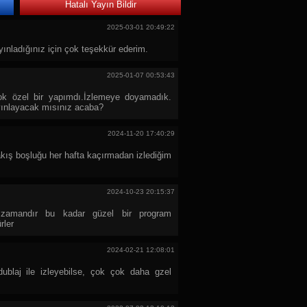
Hatalı Yayın Bildir
2025-03-01 20:49:22
ınladığınız için çok teşekkür ederim.
2025-01-07 00:53:43
ok özel bir yapımdı.İzlemeye doyamadık.
yınlayacak mısınız acaba?
2024-11-20 17:40:29
akış boşluğu her hafta kaçırmadan izlediğim
2024-10-23 20:15:37
 zamandır bu kadar güzel bir program
rler
2024-02-21 12:08:01
dublaj ile izleyebilse, çok çok daha gzel