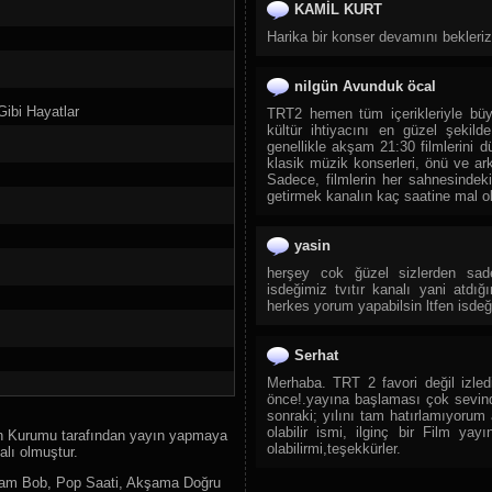
KAMİL KURT
62.
Sönmez TV
Harika bir konser devamını bekleriz
63.
Euro Star
64.
TGRT EU
nilgün Avunduk öcal
65.
Milli Piyango TV
Gibi Hayatlar
TRT2 hemen tüm içerikleriyle büyü
66.
Tempo Tv
kültür ihtiyacını en güzel şekil
genellikle akşam 21:30 filmlerini d
67.
Kanal 7 Avrupa
klasik müzik konserleri, önü ve a
Sadece, filmlerin her sahnesindek
68.
İçel Tv
getirmek kanalın kaç saatine mal 
69.
Kanal Z
70.
Akıllı Tv
yasin
71.
Çay Tv
herşey cok ğüzel sizlerden sad
isdeğimiz tvıtır kanalı yani atdı
72.
Mavi Karadeniz Tv
herkes yorum yapabilsin ltfen isde
73.
Mpl Tv
74.
Show Türk Tv
Serhat
75.
Kanal Avrupa
Merhaba. TRT 2 favori değil izled
önce!.yayına başlaması çok sevind
76.
BRTV
sonraki; yılını tam hatırlamıyorum
77.
CNBC-e
olabilir ismi, ilginç bir Film ya
on Kurumu tarafından yayın yapmaya
olabilirmi,teşekkürler.
alı olmuştur.
78.
İmedi Tv
79.
Ege Live TV
ssam Bob, Pop Saati, Akşama Doğru