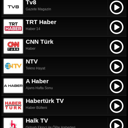
Tv8
Gazete Magazin
TRT Haber
Haber 14
CNN Türk
Haber
NTV
Tekno Hayat
A Haber
Ajans Hafta Sonu
Habertürk TV
Haber Bülteni
Halk TV
Gülşah Ekinci ile Öğle Haberleri