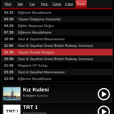
Ptesi
Salı
Çar.
Perş.
Cuma
C.tesi
Pazar
02:25
Eğlence
Akustikhane
03:30
Yaşam
Değişime İnananlar
04:25
Eğitim
Başarıya Doğru
07:20
Eğlence
Akustikhane
10:30
Gezi & Seyahat
Macerasever
11:50
Gezi & Seyahat
Great British Railway Journeys
12:30
Yaşam
Grand Designs
15:50
Gezi & Seyahat
Great British Railway Journeys
21:00
Magazin
HT Kulüp
23:25
Gezi & Seyahat
Macerasever
23:55
Eğlence
Akustikhane
Kız Kulesi
Kategori:
Kamera
TRT 1
Kod Adı Kırlangıç