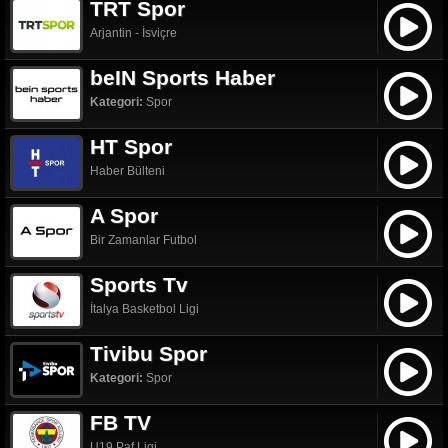
TRT Spor
Arjantin - İsviçre
beIN Sports Haber
Kategori:
Spor
HT Spor
Haber Bülteni
A Spor
Bir Zamanlar Futbol
Sports Tv
İtalya Basketbol Ligi
Tivibu Spor
Kategori:
Spor
FB TV
U19 Paf Ligi