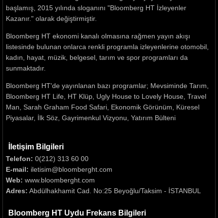
başlamış, 2015 yılında sloganını "Bloomberg HT İzleyenler
Kazanır." olarak değiştirmiştir.
Bloomberg HT ekonomi kanalı olmasına rağmen yayın akışı
listesinde bulunan onlarca renkli programla izleyenlerine otomobil,
kadın, hayat, müzik, belgesel, tarım ve spor programları da
sunmaktadır.
Bloomberg HT'de yayınlanan bazı programlar; Mevsiminde Tarım,
Bloomberg HT Life, HT Klüp, Ugly House to Lovely House, Travel
Man, Sarah Graham Food Safari, Ekonomik Görünüm, Küresel
Piyasalar, İlk Söz, Gayrimenkul Vizyonu, Yatırım Bülteni
İletişim Bilgileri
Telefon:
0(212) 313 60 00
E-mail:
iletisim@bloomberght.com
Web:
www.bloomberght.com
Adres:
Abdülhakhamit Cad. No:25 Beyoğlu/Taksim - İSTANBUL
Bloomberg HT Uydu Frekans Bilgileri