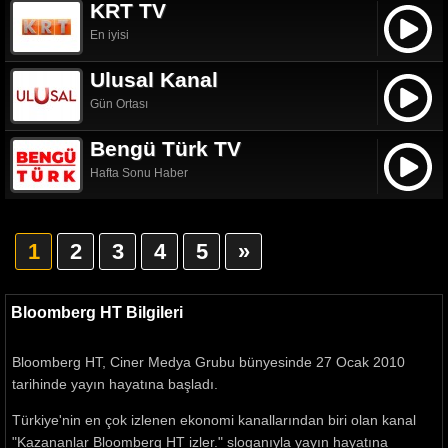
KRT TV
En iyisi
Ulusal Kanal
Gün Ortası
Bengü Türk TV
Hafta Sonu Haber
1
2
3
4
5
»
Bloomberg HT Bilgileri
Bloomberg HT, Ciner Medya Grubu bünyesinde 27 Ocak 2010
tarihinde yayın hayatına başladı.
Türkiye'nin en çok izlenen ekonomi kanallarından biri olan kanal
"Kazananlar Bloomberg HT izler." sloganıyla yayın hayatına