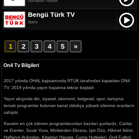
Günaydın Türkiye
Bengü Türk TV
Ajans
1
2
3
4
5
»
On4 Tv Bilgileri
2017 yılında OHAL kapsamında RTÜK tarafından kapatılan ON4
TV, 2019 yılında yayın hayatına tekrar başladı.
Yayın akışında din, siyaset, ekonomi, belgesel, spor, tartışma
temalı programlar bulunan kanal oldukça yüksek izlenme oranların
sahiptir.
Kanalın en çok izlenen programlarından bazıları şunlardır; Canlar
ve Erenler, Sıcak Yuva, Minberden Ekrana, İşin Özü, Hikmet İklimi,
Haftanın Ardından, Kitaptan Hayata, Cuma Hutbeleri, On4 Futbol,