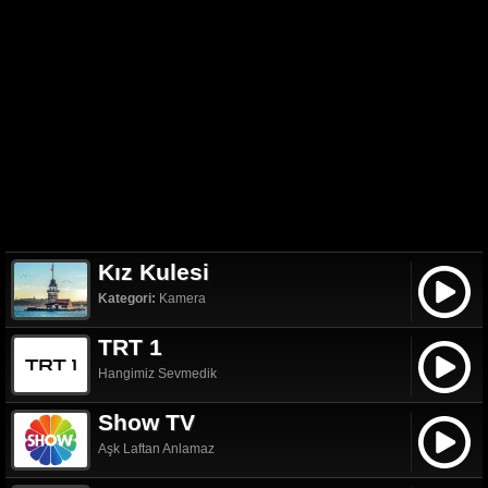
Kız Kulesi
Kategori:
Kamera
TRT 1
Hangimiz Sevmedik
Show TV
Aşk Laftan Anlamaz