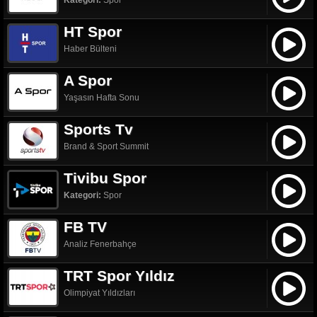
Kategori:
Spor
HT Spor
Haber Bülteni
A Spor
Yaşasın Hafta Sonu
Sports Tv
Brand & Sport Summit
Tivibu Spor
Kategori:
Spor
FB TV
Analiz Fenerbahçe
TRT Spor Yıldız
Olimpiyat Yıldızları