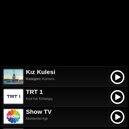
Kız Kulesi
Kategori:
Kamera
TRT 1
Kod Adı Kırlangıç
Show TV
Muhtemel Aşk