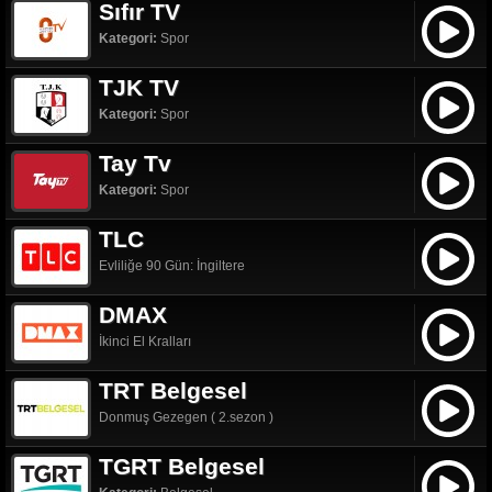
Sıfır TV
Kategori:
Spor
TJK TV
Kategori:
Spor
Tay Tv
Kategori:
Spor
TLC
Evliliğe 90 Gün: İngiltere
DMAX
İkinci El Kralları
TRT Belgesel
Donmuş Gezegen ( 2.sezon )
TGRT Belgesel