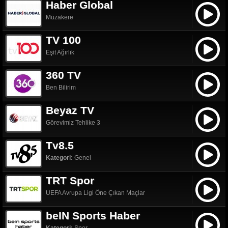
Haber Global
Müzakere
TV 100
Eşit Ağırlık
360 TV
Ben Bilirim
Beyaz TV
Görevimiz Tehlike 3
Tv8.5
Kategori:
Genel
TRT Spor
UEFA Avrupa Ligi Öne Çıkan Maçlar
beIN Sports Haber