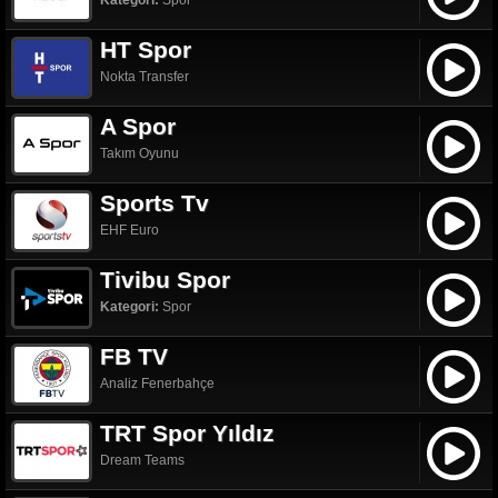
Kategori:
Spor
HT Spor
Nokta Transfer
A Spor
Takım Oyunu
Sports Tv
EHF Euro
Tivibu Spor
Kategori:
Spor
FB TV
Analiz Fenerbahçe
TRT Spor Yıldız
Dream Teams