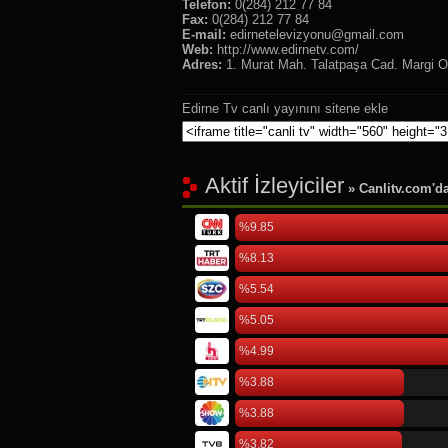
Telefon:
0(284) 212 77 84
Fax:
0(284) 212 77 84
E-mail:
edirnetelevizyonu@gmail.com
Web:
http://www.edirnetv.com/
Adres:
1. Murat Mah. Talatpaşa Cad. Margi O
Edirne Tv canlı yayınını sitene ekle
Aktif İzleyiciler
» Canlitv.com'da 
%9.85
%8.13
%5.54
%5.05
%4.99
%3.88
%3.88
%3.82