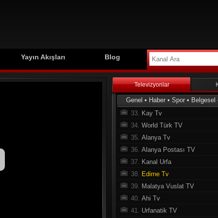
24.
TV52
25.
Haber 61
26.
Köroğlu Tv
27.
Mercan Tv
28.
Ruha Tv
Yayın Akışları
Blog
29.
Es Tv
30.
Aksu Tv
Televizyonlar
31.
Urfa Haber
Genel
•
Haber
•
Spor
•
Belgesel
32.
As Tv
33.
Kay Tv
34.
World Türk TV
35.
Alanya Tv
36.
Alanya Postası TV
37.
Kanal Urfa
38.
Edirne Tv
39.
Malatya Vuslat TV
40.
Ahi Tv
41.
Urfanatik TV