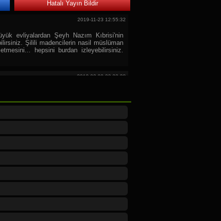
Hatalı Yayın Bildir
2019-11-23 12:55:32
ük evliyalardan Şeyh Nazım Kıbrisi'nin
bilirsiniz. Şilili madencilerin nasil müslüman
mesini... hepsini burdan izleyebilirsiniz.
yesi TV
2019-02-09 22:22:28
ı zevk alarak izliyorum. Başarılarınızın
2019-02-02 22:27:14
amada cok selamlar
2018-05-22 11:10:02
kiye'de herkeze selamlar. Ramazaninizi kutlu
2018-02-15 21:13:01
liyorum.Size ve hocama selamlar...