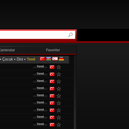
Kameralar
Favoriler
•
Çocuk
•
Dini
•
Yerel