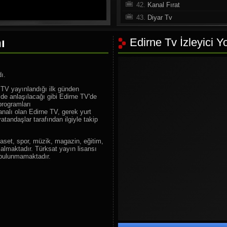
42.
Kanal Fırat
43.
Diyar Tv
44.
Bursa Tv
ı
Edirne Tv İzleyici Y
45.
Erciyes Tv
46.
Amasya Art Tv
47.
Marmara Tv
ı.
48.
Sun Tv
 TV yayınlandığı ilk günden
49.
Konya Ün Tv
 de anlaşılacağı gibi Edirne TV'de
 programları
50.
Line Tv
analı olan Edirne TV, gerek yurt
51.
Kent Deha Tv
atandaşlar tarafından ilgiyle takip
52.
Etv Manisa
aset, spor, müzik, magazin, eğitim,
53.
Er TV
 almaktadır. Türksat yayın lisansı
 bulunmamaktadır.
54.
Anadolu Dost TV
55.
GRT TV
56.
İzmir Türk TV
57.
Tokat Süper Tv
58.
Hunat TV
59.
Ton Tv