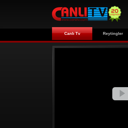
Canlı Tv
Reytingler