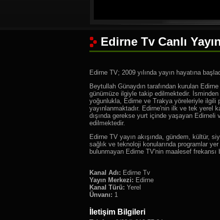
Edirne Tv Canlı Yayın
Edirne TV; 2009 yılında yayın hayatına başlad
Beytullah Günaydın tarafından kurulan Edirne
günümüze ilgiyle takip edilmektedir. İsminden
yoğunlukla, Edirne ve Trakya yöreleriyle ilgili
yayınlanmaktadır. Edirne'nin ilk ve tek yerel k
dışında gerekse yurt içinde yaşayan Edirneli v
edilmektedir.
Edirne TV yayın akışında, gündem, kültür, siy
sağlık ve teknoloji konularında programlar yer
bulunmayan Edirne TV'nin maalesef frekansı
Kanal Adı:
Edirne Tv
Yayın Merkezi:
Edirne
Kanal Türü:
Yerel
Ünvanı:
1
İletişim Bilgileri