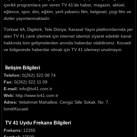
içerikli programlara yer veren TV 41'de haber, magazin, aktüel,
eğlence, spor, dini, eğitim, yerli yabancı film, belgesel, çizgi film ve
diziler yayınlanmaktadır.
Türksat 4A, Digitürk, Tele Dünya, Karasal Yayın platformlarında yer
alan TV 41 canlı izlemek için internet sitemizi ziyaret edebilir kanal
hakkında tüm gelişmelerden anında haberdar olabilirsiniz. Kocaeli
ve bölgesinde haberdar olmak için TV 41 izlemeyi unutmayın.
İletişim Bilgileri
Telefon:
0(262) 322 08 74
Fax:
0(262) 322 11 09
E-mail:
info@tv41.com.tr
Web:
http://www.tv41.com.tr
Adres:
Veliahmet Mahallesi, Cengiz Sille Sokak, No: 7,
İzmit/Kocaeli
TV 41 Uydu Frekans Bilgileri
Frekans:
12265