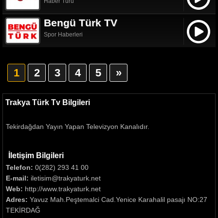
Haber Turu
Bengü Türk TV
Spor Haberleri
1
2
3
4
5
»
Trakya Türk Tv Bilgileri
Tekirdağdan Yayın Yapan Televizyon Kanalıdır.
İletişim Bilgileri
Telefon:
0(282) 293 41 00
E-mail:
iletisim@trakyaturk.net
Web:
http://www.trakyaturk.net
Adres:
Yavuz Mah.Peştemalci Cad.Yenice Karahalil pasajı NO:27
TEKİRDAĞ