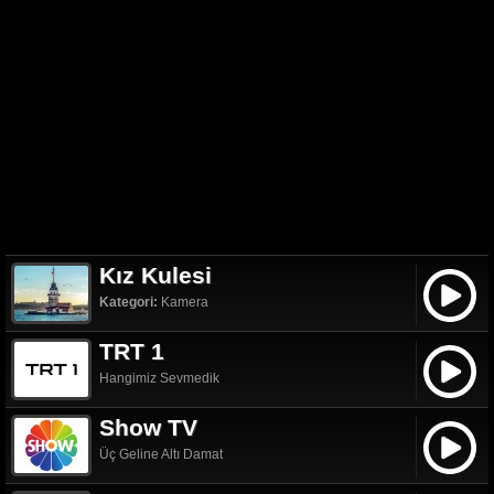
Kız Kulesi
Kategori:
Kamera
TRT 1
Hangimiz Sevmedik
Show TV
Üç Geline Altı Damat