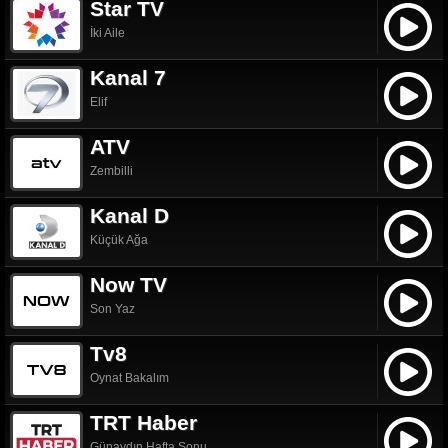
Star TV
İki Aile
Kanal 7
Elif
ATV
Zembilli
Kanal D
Küçük Ağa
Now TV
Son Yaz
Tv8
Oynat Bakalım
TRT Haber
Günaydın Hafta Sonu