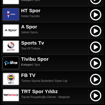
Kategori:
Spor
HT Spor
Nokta Transfer
A Spor
Sabah Sporu
Sports Tv
Tour Of Türkiye
Tivibu Spor
Kategori:
Spor
FB TV
Türkiye Sigorta Basketbol Süper Ligi
TRT Spor Yıldız
Toprak Razgatlıoğlu Elturko - Belgesel