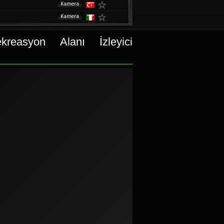
h
reasyon Alanı İzleyici