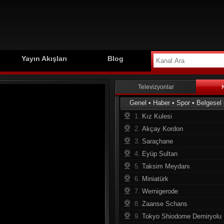
Yayın Akışları
Blog
Televizyonlar
Genel
•
Haber
•
Spor
•
Belgesel
1.
Kız Kulesi
2.
Akçay Kordon
3.
Saraçhane
4.
Eyüp Sultan
5.
Taksim Meydanı
6.
Miniatürk
7.
Wernigerode
8.
Zaanse Schans
9.
Tokyo Shiodome Demiryolu