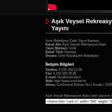
Aşık Veysel Rekreasy
Yayını
İzmir Belediyesi Canlı Yayın Kamera
Kanal Adı:
Aşık Veysel Rekreasyon Alanı
Yayın Merkezi:
İzmir
Kanal Türü:
Kamera
Ünvanı:
İzmir Büyükşehir Belediyesi
İletişim Bilgileri
Telefon:
0 232 293 12 00
Fax:
0 232 293 39 95
E-mail:
him@izmir.bel.tr
Web:
http://www.izmir.bel.tr/
Adres:
Cumhuriyet Bulvarı No:1 Konak / İZM
Aşık Veysel Rekreasyon Alanı canlı yayınını 