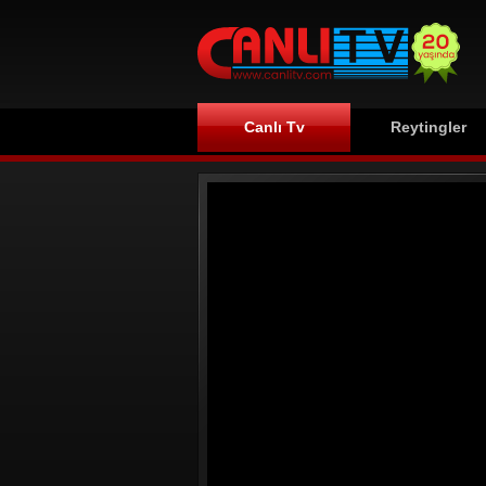
Canlı Tv
Reytingler