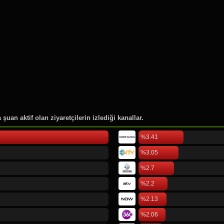
46.
Rusya Moskova
47.
Pierre Lotti
48.
Cornell Üniversitesi
49.
Düsseldorf International Air
50.
Köln Bonn Airport
şuan aktif olan ziyaretçilerin izlediği kanallar.
%3.41
%3.05
%2.7
%2.2
%2.13
%2.06