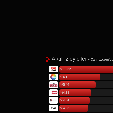
Aktif İzleyiciler
» Canlitv.com'da 
%16.32
%6.1
%5.46
%4.83
%4.54
%4.33