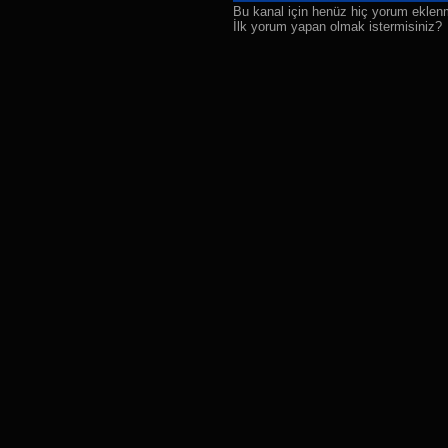
Bu kanal için henüz hiç yorum ekle
28.
Jackson
İlk yorum yapan olmak istermisiniz?
29.
Teton Village
30.
Venedik
31.
Virginia Demiryolu
32.
Syracuse Havaalanı
33.
Levi
34.
Küçükçekmece
35.
Belgrad Terazije Meydanı
36.
Shibuya
37.
Altınoluk Kordon
38.
Altınoluk Kordon 2
39.
Anadolu Hisarı
40.
NASA TV (Uzaydan Dünya
41.
Dam Meydanı
42.
Las Vegas
43.
İstanbul Havalimanı 1
44.
Bağdat Caddesi
45.
İstanbul Havalimanı 2