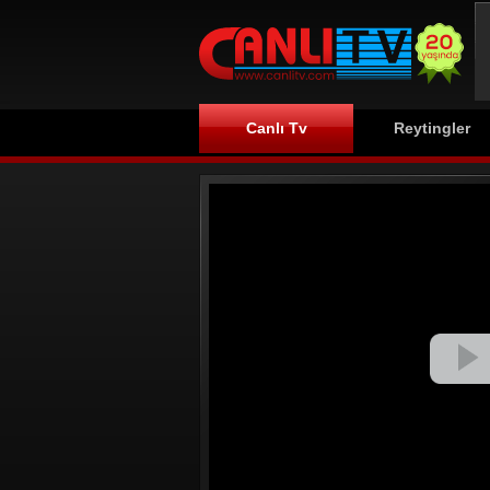
Canlı Tv
Reytingler