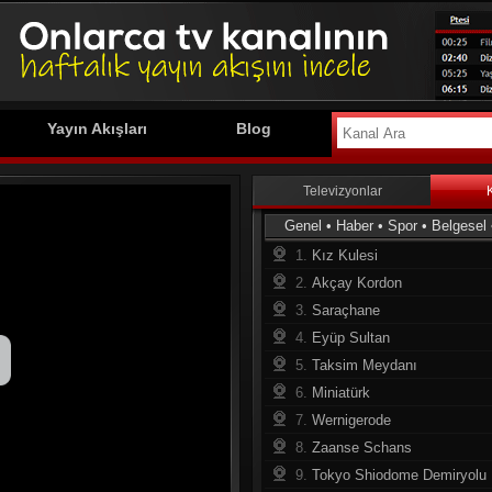
Yayın Akışları
Blog
Televizyonlar
Genel
•
Haber
•
Spor
•
Belgesel
1.
Kız Kulesi
2.
Akçay Kordon
3.
Saraçhane
4.
Eyüp Sultan
5.
Taksim Meydanı
6.
Miniatürk
7.
Wernigerode
8.
Zaanse Schans
9.
Tokyo Shiodome Demiryolu