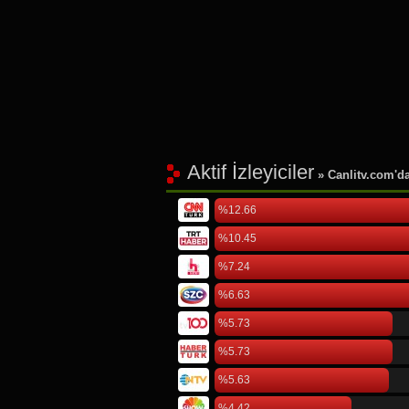
Aktif İzleyiciler
» Canlitv.com'da 
%12.66
%10.45
%7.24
%6.63
%5.73
%5.73
%5.63
%4.42