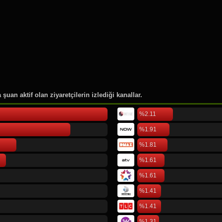
46.
Rusya Moskova
47.
Pierre Lotti
48.
Cornell Üniversitesi
49.
Düsseldorf International Air
50.
Köln Bonn Airport
şuan aktif olan ziyaretçilerin izlediği kanallar.
%2.11
%1.91
%1.81
%1.61
%1.61
%1.41
%1.41
%1.31