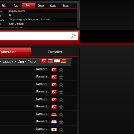
Kameralar
Favoriler
•
Çocuk
•
Dini
•
Yerel