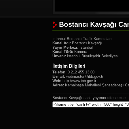
Bostancı Kavşağı Can
İstanbul Bostancı Trafik Kameraları
Kanal Adı:
Bostancı Kavşağı
Yayın Merkezi:
İstanbul
Kanal Türü:
Kamera
Ünvanı:
İstanbul Büyükşehir Belediyesi
İletişim Bilgileri
Telefon:
0 212 455 13 00
E-mail:
webmaster@ibb.gov.tr
Web:
http://www.ibb.gov.tr
Adres:
Kemalpaşa Mahallesi Şehzadebaşı Cadd
Bostancı Kavşağı canlı yayınını sitene ekle