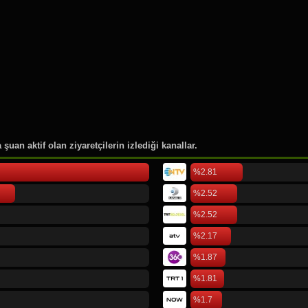
46.
Rusya Moskova
47.
Pierre Lotti
48.
Cornell Üniversitesi
49.
Düsseldorf International Air
50.
Köln Bonn Airport
şuan aktif olan ziyaretçilerin izlediği kanallar.
%2.81
%2.52
%2.52
%2.17
%1.87
%1.81
%1.7