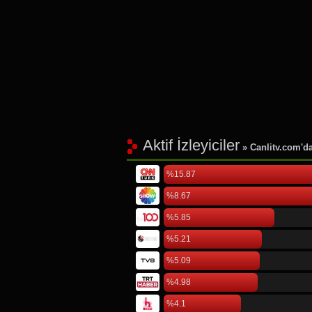
Aktif İzleyiciler
» Canlitv.com'da 
%15.87
%8.67
%5.85
%5.21
%5.09
%4.98
%4.1