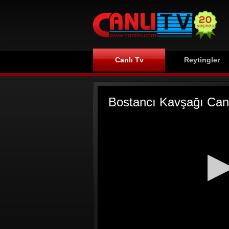
Canlı Tv
Reytingler