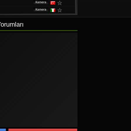
h
Yorumları