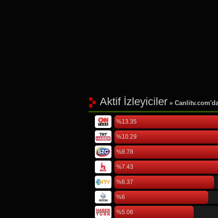
Aktif İzleyiciler
» Canlitv.com'da 
%13.35
%10.29
%8.78
%7.43
%6.37
%6
%5.06