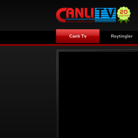
Canlı Tv
Reytingler