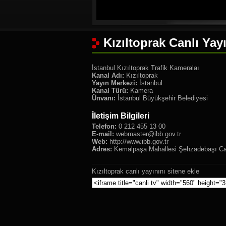
Kızıltoprak Canlı Yay
İstanbul Kızıltoprak Trafik Kameralaı
Kanal Adı:
Kızıltoprak
Yayın Merkezi:
İstanbul
Kanal Türü:
Kamera
Ünvanı:
İstanbul Büyükşehir Belediyesi
İletişim Bilgileri
Telefon:
0 212 455 13 00
E-mail:
webmaster@ibb.gov.tr
Web:
http://www.ibb.gov.tr
Adres:
Kemalpaşa Mahallesi Şehzadebaşı Cadd
Kızıltoprak canlı yayınını sitene ekle