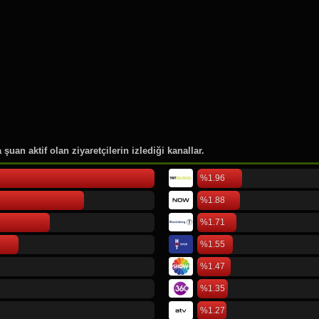
46.
Rusya Moskova
47.
Pierre Lotti
48.
Cornell Üniversitesi
49.
Düsseldorf International Air
50.
Köln Bonn Airport
şuan aktif olan ziyaretçilerin izlediği kanallar.
%1.96
%1.88
%1.71
%1.55
%1.47
%1.35
%1.27