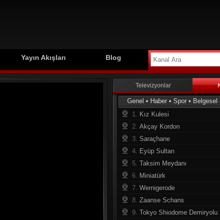
Yayın Akışları
Blog
Televizyonlar
Genel
•
Haber
•
Spor
•
Belgesel
1.
Kız Kulesi
2.
Akçay Kordon
3.
Saraçhane
4.
Eyüp Sultan
5.
Taksim Meydanı
6.
Miniatürk
7.
Wernigerode
8.
Zaanse Schans
9.
Tokyo Shiodome Demiryolu