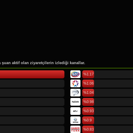
46.
Rusya Moskova
47.
Pierre Lotti
48.
Cornell Üniversitesi
49.
Düsseldorf International Air
50.
Köln Bonn Airport
şuan aktif olan ziyaretçilerin izlediği kanallar.
%1.17
%1.06
%1.04
%0.98
%0.93
%0.9
%0.83