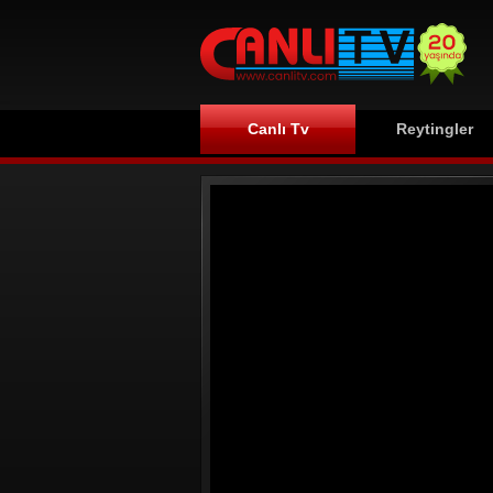
Canlı Tv
Reytingler