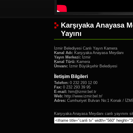
Karşıyaka Anayasa M
Yayını
İzmir Belediyesi Canlı Yayın Kamera
Kanal Adı:
Karşıyaka Anayasa Meydanı
Yayın Merkezi:
İzmir
Kanal Türü:
Kamera
Ünvanı:
İzmir Büyükşehir Belediyesi
İletişim Bilgileri
Telefon:
0 232 293 12 00
Fax:
0 232 293 39 95
E-mail:
him@izmir.bel.tr
Web:
http://www.izmir.bel.tr/
Adres:
Cumhuriyet Bulvarı No:1 Konak / İZM
Karşıyaka Anayasa Meydanı canlı yayınını si