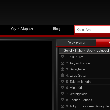
Yayın Akışları
Blog
Televizyonlar
Genel
•
Haber
•
Spor
•
Belgesel
1.
Kız Kulesi
2.
Akçay Kordon
3.
Saraçhane
4.
Eyüp Sultan
5.
Taksim Meydanı
6.
Miniatürk
7.
Wernigerode
8.
Zaanse Schans
9.
Tokyo Shiodome Demiryolu