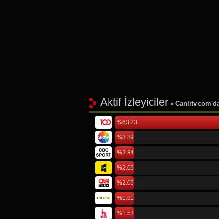
Aktif İzleyiciler
» Canlitv.com'da 
%63.23
%3.89
%2.84
%2.06
%2.05
%1.61
%1.53