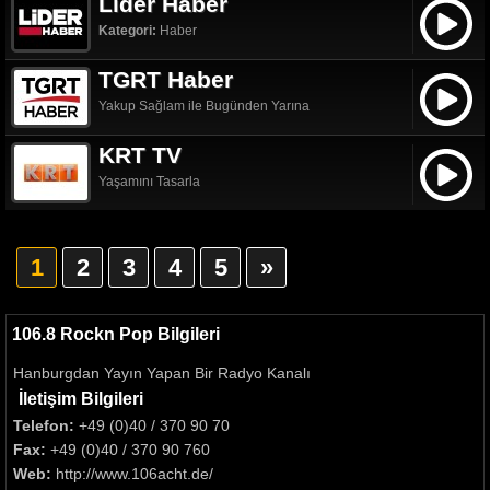
Lider Haber
Kategori:
Haber
TGRT Haber
Yakup Sağlam ile Bugünden Yarına
KRT TV
Yaşamını Tasarla
1
2
3
4
5
»
106.8 Rockn Pop Bilgileri
Hanburgdan Yayın Yapan Bir Radyo Kanalı
İletişim Bilgileri
Telefon:
+49 (0)40 / 370 90 70
Fax:
+49 (0)40 / 370 90 760
Web:
http://www.106acht.de/