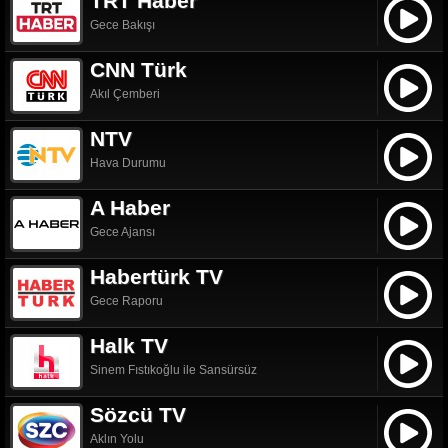
TRT Haber
Gece Bakışı
CNN Türk
Akıl Çemberi
NTV
Hava Durumu
A Haber
Gece Ajansı
Habertürk TV
Gece Raporu
Halk TV
Sinem Fıstıkoğlu ile Sansürsüz
Sözcü TV
Aklın Yolu