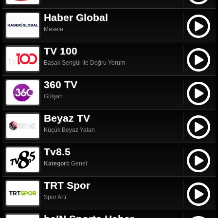
Haber Global
Mesele
TV 100
Başak Şengül Ile Doğru Yorum
360 TV
Gülşah
Beyaz TV
Küçük Beyaz Yalan
Tv8.5
Kategori:
Genel
TRT Spor
Spor Artı