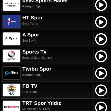
beIN Sports Haber
Kategori:
Spor
HT Spor
Gece Yarısı
A Spor
Son Sayfa
Sports Tv
Brand & Sport Summit
Tivibu Spor
Kategori:
Spor
FB TV
Gece Haberi
TRT Spor Yıldız
Muhammed Ali Etkisi