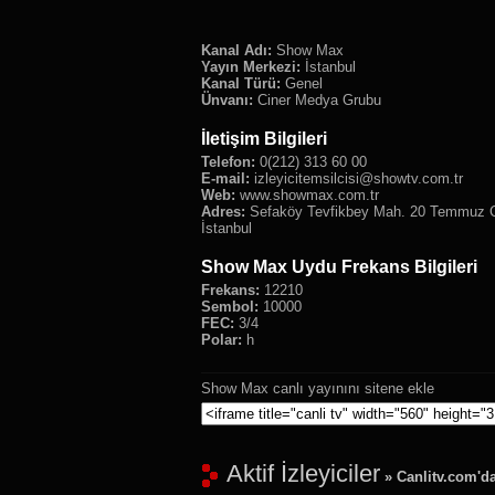
Kanal Adı:
Show Max
Yayın Merkezi:
İstanbul
Kanal Türü:
Genel
Ünvanı:
Ciner Medya Grubu
İletişim Bilgileri
Telefon:
0(212) 313 60 00
E-mail:
izleyicitemsilcisi@showtv.com.tr
Web:
www.showmax.com.tr
Adres:
Sefaköy Tevfikbey Mah. 20 Temmuz C
İstanbul
Show Max Uydu Frekans Bilgileri
Frekans:
12210
Sembol:
10000
FEC:
3/4
Polar:
h
Show Max canlı yayınını sitene ekle
Aktif İzleyiciler
» Canlitv.com'da 