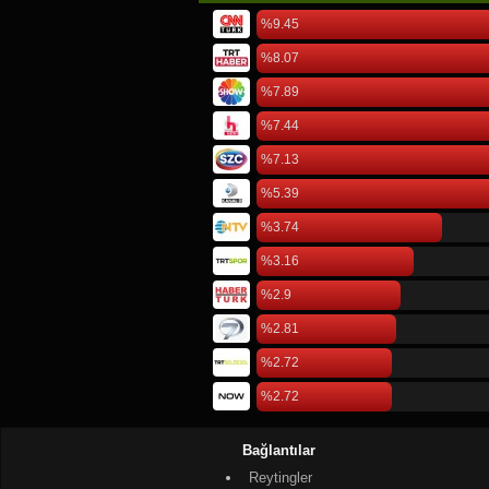
%9.45
%8.07
%7.89
%7.44
%7.13
%5.39
%3.74
%3.16
%2.9
%2.81
%2.72
%2.72
Bağlantılar
Reytingler