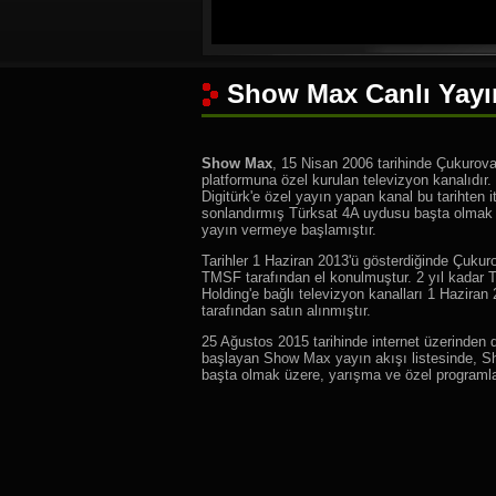
Show Max Canlı Yayı
Show Max
, 15 Nisan 2006 tarihinde Çukurova
platformuna özel kurulan televizyon kanalıdır
Digitürk'e özel yayın yapan kanal bu tarihten it
sonlandırmış Türksat 4A uydusu başta olmak ü
yayın vermeye başlamıştır.
Tarihler 1 Haziran 2013'ü gösterdiğinde Çukuro
TMSF tarafından el konulmuştur. 2 yıl kadar
Holding'e bağlı televizyon kanalları 1 Hazira
tarafından satın alınmıştır.
25 Ağustos 2015 tarihinde internet üzerinden d
başlayan Show Max yayın akışı listesinde, Sh
başta olmak üzere, yarışma ve özel programla