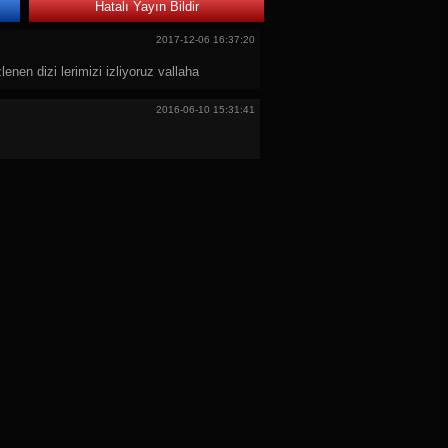
Hatalı Yayın Bildir
2017-12-06 16:37:20
nen dizi lerimizi izliyoruz vallaha
2016-06-10 15:31:41