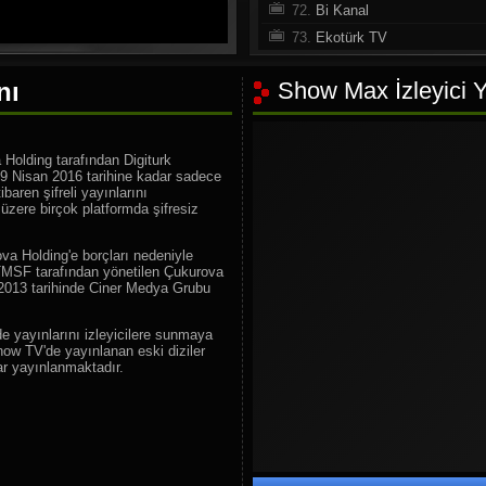
72.
Bi Kanal
73.
Ekotürk TV
74.
Tvnet
nı
Show Max İzleyici Y
75.
TV 5
76.
24 Tv
77.
TBMM TV
 Holding tarafından Digiturk
78.
Kabe Tv
. 9 Nisan 2016 tarihine kadar sadece
ibaren şifreli yayınlarını
79.
Medine Tv
zere birçok platformda şifresiz
80.
Lalegül Tv
81.
Rehber Tv
va Holding'e borçları nedeniyle
 TMSF tarafından yönetilen Çukurova
82.
Semerkand Tv
n 2013 tarihinde Ciner Medya Grubu
83.
Semerkand Way
e yayınlarını izleyicilere sunmaya
84.
Dost Tv
ow TV'de yayınlanan eski diziler
85.
Diyanet TV
r yayınlanmaktadır.
86.
İkra TV
87.
FM TV
88.
TRT Eba TV
89.
TRT 2