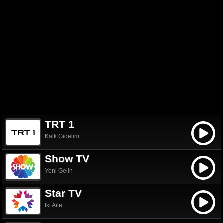
TRT 1
Kalk Gidelim
Show TV
Yeni Gelin
Star TV
İki Aile