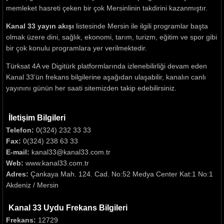
memleket hasreti çeken bir çok Mersinlinin takdirini kazanmıştır.
Kanal 33 yayın akışı
listesinde Mersin ile ilgili programlar başta
olmak üzere dini, sağlık, ekonomi, tarım, turizm, eğitim ve spor gibi
bir çok konulu programlara yer verilmektedir.
Türksat 4A ve Digitürk platformlarında izlenebilirliği devam eden
Kanal 33'ün frekans bilgilerine aşağıdan ulaşabilir, kanalın canlı
yayınını günün her saati sitemizden takip edebilirsiniz.
İletişim Bilgileri
Telefon:
0(324) 232 33 33
Fax:
0(324) 238 63 33
E-mail:
kanal33@kanal33.com.tr
Web:
www.kanal33.com.tr
Adres:
Çankaya Mah. 124. Cad. No:52 Medya Center Kat:1 No:1
Akdeniz / Mersin
Kanal 33 Uydu Frekans Bilgileri
Frekans:
12729