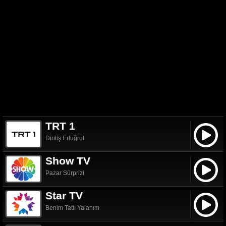
TRT 1
Diriliş Ertuğrul
Show TV
Pazar Sürprizi
Star TV
Benim Tatlı Yalanım