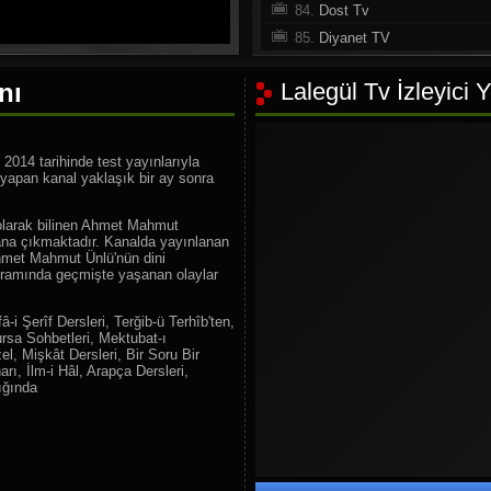
84.
Dost Tv
85.
Diyanet TV
86.
İkra TV
nı
Lalegül Tv İzleyici 
87.
FM TV
88.
TRT Eba TV
89.
TRT 2
2014 tarihinde test yayınlarıyla
90.
TRT Genç
 yapan kanal yaklaşık bir ay sonra
91.
TRT Türk
olarak bilinen Ahmet Mahmut
92.
TRT World
ana çıkmaktadır. Kanalda yayınlanan
93.
TRT Avaz
Ahmet Mahmut Ünlü'nün dini
ogramında geçmişte yaşanan olaylar
94.
TRT Kürdi
95.
TRT Müzik
-i Şerîf Dersleri, Terğib-ü Terhîb'ten,
ursa Sohbetleri, Mektubat-ı
96.
TRT Arapça
l, Mişkât Dersleri, Bir Soru Bir
97.
Konya Olay Tv
arı, İlm-i Hâl, Arapça Dersleri,
şığında
98.
TH Türk Haber
99.
Luys TV
100.
On4 Tv
101.
Power Türk