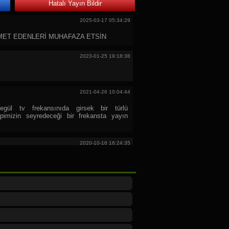
Hatalı Yayın Bildir
2025-03-17 05:34:29
ZMET EDENLERİ MUHAFAZA ETSİN
2023-01-25 19:18:38
2021-04-26 10:04:44
egül tv frekansınıda girsek bir türlü
epimizin seyredeceği bir frekansta yayın
2020-10-16 16:24:35
zel sohbetlerini Almanyada da izlemek
ımı neden bilmiyorum kanal listemizde yok
liyorduk Sayın Ahmet hocayı. Dileğimiz
yınları izlemekdir.Selamlar
2020-01-24 23:20:12
avısı olur doktorluk birşey çıkmadı