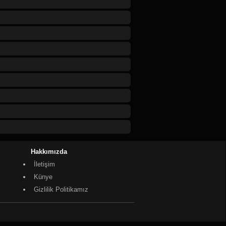
2020-01-23 23:08:09
2018-08-19 14:59:31
fakirlere dağıtılırdı. şimdi mekke halkının
enlerin,kurban kesme zorunluğu yoktur.hatta
ne rant kazandırmak haramdır.
2018-06-20 17:39:01
ok
2018-05-21 17:44:25
İYM!!!!!.'''' ''''YAŞAMINIZ BOYUNCA
Hakkımızda
İDDİYETLE VAKİTLERİNDE KILDINIZ VE
BAREN KILDIRDINIZ MI? '''' YAŞAMINIZ
İletişim
UYLA VE CİDDİYETLE VAKİTLERİNDE
10 YAŞINDAN İTİBAREN TUTTURDUNUZ
Künye
BOYUNCA KORKUYLA VE CİDDİYETLE
Gizlilik Politikamız
KAL ETTİNİZ VE İNTİKAL ETTİRDİNİZ
2018-05-12 20:30:31