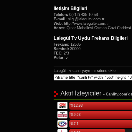
İletişim Bilgileri
Telefon:
0(212) 435 10 58
E-mail:
bilgi@lalegultv.com.tr
Web:
http://www.lalegultv.com.tr
Adres:
Çınar Mahallesi Osman Gazi Caddesi 
Lalegül Tv Uydu Frekans Bilgileri
Frekans:
12685
Sembol:
30000
FEC:
2/3
Polar:
v
Lalegül Tv canlı yayınını sitene ekle
Aktif İzleyiciler
» Canlitv.com'da 
%12.93
%9.63
%7.1