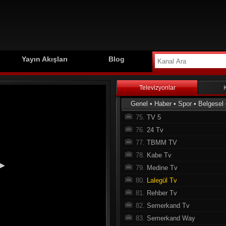
66.
GZT TV
67.
Tv4
68.
Show Max
69.
Cine 1
70.
tv2
Yayın Akışları
Blog
71.
TYT Türk
72.
Bi Kanal
Televizyonlar
73.
Ekotürk TV
Genel
•
Haber
•
Spor
•
Belgesel
74.
Tvnet
75.
TV 5
76.
24 Tv
77.
TBMM TV
78.
Kabe Tv
79.
Medine Tv
80.
Lalegül Tv
81.
Rehber Tv
82.
Semerkand Tv
83.
Semerkand Way