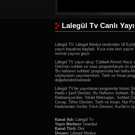
Lalegül Tv Canlı Yayı
Lâlegül TV, Lâlegül Medya tarafından 18 Eylül 
yayın hayatına başladı. Kısa süre test yayını
normal yayına geçti.
Lâlegül TV yayın akışı 'Cübbeli Ahmet Hoca' 
Ünlü'nün sohbet ve vaaz programlarıyla ön pl
'Bu haftanın sohbeti' programında her hafta 
söyleyişleri yayınlanırken, Tarih ve İnsan pr
değerlendirilmektedir.
Lâlegül TV'de yayınlanan programlar listesi Şifâ
Hadis-i Şerif Dersleri, Bu Haftanın Sohbeti, B
Rabbaniyye'den, İ'tikâd Mektupları, Sohbet Öze
Cevap, Tefsir Dersleri, Tarih ve İnsan, Nur Pın
Hadislerden İnciler, Fıkıh Dersleri, Kur'ân'ın I
Kanal Adı:
Lalegül Tv
Yayın Merkezi:
İstanbul
Kanal Türü:
Dini
Ünvanı:
Lâlegül Medya