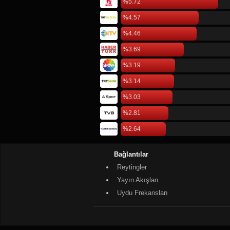
%5.72
%4.57
%4.46
%3.69
%3.19
%3.14
%3.03
%2.81
%2.64
Bağlantılar
Reytingler
Yayın Akışları
Uydu Frekansları