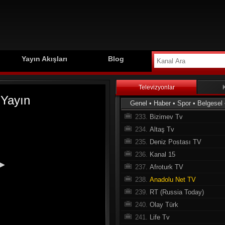
224.
Ege Live TV
225.
Al Jazeera English
226.
Huda Tv
227.
Türkmeneli TV
228.
Agro TV
Yayın Akışları
Blog
229.
İzmir Türk TV
230.
Tokat Süper Tv
Televizyonlar
231.
Hunat TV
Genel
•
Haber
•
Spor
•
Belgesel
232.
Ton Tv
233.
Bizimev Tv
234.
Altaş Tv
235.
Deniz Postası TV
236.
Kanal 15
237.
Afroturk TV
238.
Anadolu Net TV
239.
RT (Russia Today)
240.
Olay Türk
241.
Life Tv