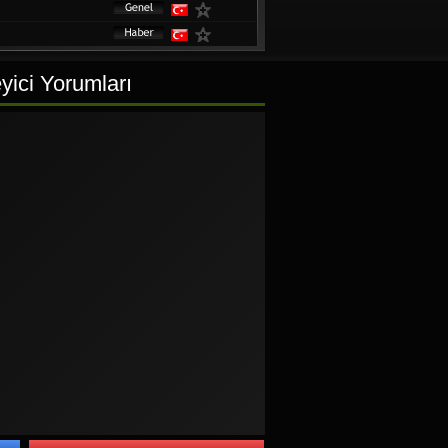
yici Yorumları
iyesi TV