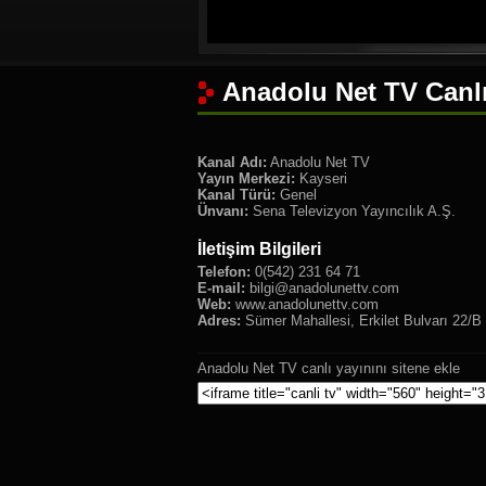
Anadolu Net TV Canlı
Kanal Adı:
Anadolu Net TV
Yayın Merkezi:
Kayseri
Kanal Türü:
Genel
Ünvanı:
Sena Televizyon Yayıncılık A.Ş.
İletişim Bilgileri
Telefon:
0(542) 231 64 71
E-mail:
bilgi@anadolunettv.com
Web:
www.anadolunettv.com
Adres:
Sümer Mahallesi, Erkilet Bulvarı 22
Anadolu Net TV canlı yayınını sitene ekle