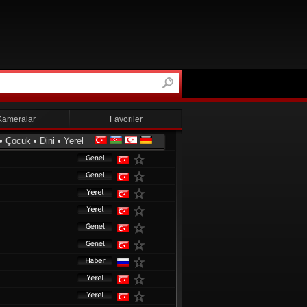
Kameralar
Favoriler
•
Çocuk
•
Dini
•
Yerel