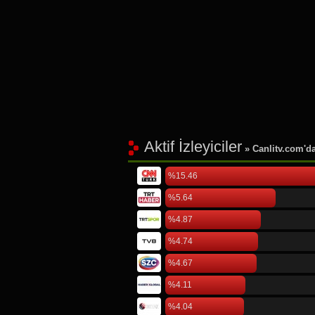
Aktif İzleyiciler
» Canlitv.com'da 
%15.46
%5.64
%4.87
%4.74
%4.67
%4.11
%4.04