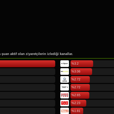
278.
Bloomberg ABD
279.
Tv 264
280.
Kocaeli Tv
281.
ABC News
282.
Tom and Jerry
283.
Pijamaskeliler
284.
Kral Şakir
285.
Türkmen Sport Tv
şuan aktif olan ziyaretçilerin izlediği kanallar.
%3.2
%3.06
%2.72
%2.72
%2.65
%2.23
%1.81