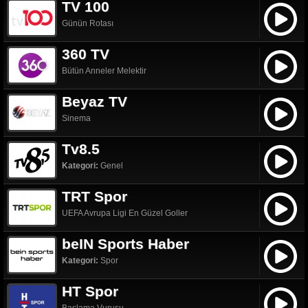
TV 100
Günün Rotası
360 TV
Bütün Anneler Melektir
Beyaz TV
Sinema
Tv8.5
Kategori:
Genel
TRT Spor
UEFA Avrupa Ligi En Güzel Goller
beIN Sports Haber
Kategori:
Spor
HT Spor