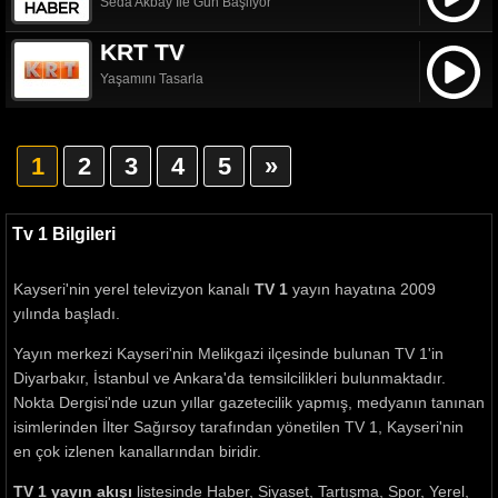
Seda Akbay İle Gün Başlıyor
KRT TV
Yaşamını Tasarla
1
2
3
4
5
»
Tv 1 Bilgileri
Kayseri'nin yerel televizyon kanalı
TV 1
yayın hayatına 2009
yılında başladı.
Yayın merkezi Kayseri'nin Melikgazi ilçesinde bulunan TV 1'in
Diyarbakır, İstanbul ve Ankara'da temsilcilikleri bulunmaktadır.
Nokta Dergisi'nde uzun yıllar gazetecilik yapmış, medyanın tanınan
isimlerinden İlter Sağırsoy tarafından yönetilen TV 1, Kayseri'nin
en çok izlenen kanallarından biridir.
TV 1 yayın akışı
listesinde Haber, Siyaset, Tartışma, Spor, Yerel,