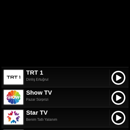
TRT 1
Diriliş Ertuğrul
Show TV
Pazar Sürprizi
Star TV
Benim Tatlı Yalanım