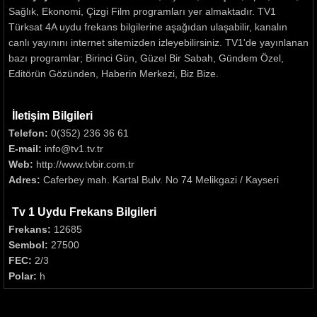
Sağlık, Ekonomi, Çizgi Film programları yer almaktadır. TV1
Türksat 4A uydu frekans bilgilerine aşağıdan ulaşabilir, kanalın
canlı yayınını internet sitemizden izleyebilirsiniz. TV1'de yayınlanan
bazı programlar; Birinci Gün, Güzel Bir Sabah, Gündem Özel,
Editörün Gözünden, Haberin Merkezi, Biz Bize.
İletişim Bilgileri
Telefon:
0(352) 236 36 61
E-mail:
info@tv1.tv.tr
Web:
http://www.tvbir.com.tr
Adres:
Caferbey mah. Kartal Bulv. No 74 Melikgazi / Kayseri
Tv 1 Uydu Frekans Bilgileri
Frekans:
12685
Sembol:
27500
FEC:
2/3
Polar:
h