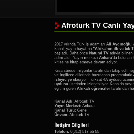
Afroturk TV Canlı Yay
2017 yılında Türk iş adamları
Ali Aydınoğlu
kanal, yayın hayatına
"Afrika'nın ilk ve tek 
başladı. Daha önce
Natural TV
adıyla bilinen
adını aldı. Yayın merkezi
Ankara
’da bulunan k
kitlesine hitap etmeye devam ediyor.
Kısa sürede milyonlar tarafından takip edilm
ve İngilizce dillerinde hazırlanan programlarla
izleyiciye
ulaşıyor. Türksat 4A uydusu üzeri
uydusu
üzerinden izlenebiliyor. Kanalda yayı
eğitim gören
Afrikalı öğrenciler
tarafından haz
Kanal Adı:
Afroturk TV
Yayın Merkezi:
Ankara
Kanal Türü:
Genel
Ünvanı:
Afroturk TV
İletişim Bilgileri
Telefon:
0(312) 517 55 55