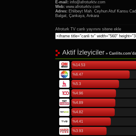
E-mail:
info@afroturktv.com
Web:
www.afroturktv.com
Adres:
Ehlibeyt Mah. Ceyhun Atuf Kansu Cad.
Balgat, Çankaya, Ankara
Afroturk TV canlı yayınını sitene ekle
Aktif İzleyiciler
» Canlitv.com'da 
%14.53
%6.47
%5.3
%4.96
%4.89
%4.82
%4.41
%3.93