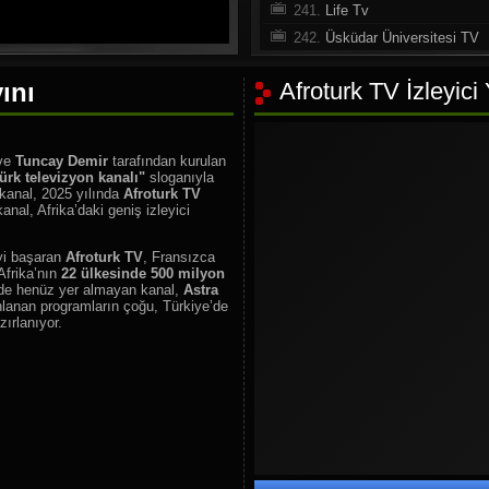
241.
Life Tv
242.
Üsküdar Üniversitesi TV
243.
Dim TV
ını
Afroturk TV İzleyici
244.
ERT Erbaa Radyo ve TV
245.
Ankara Büyükşehir Beled
246.
Al Sunnah TV
ve
Tuncay Demir
tarafından kurulan
247.
Yaşlık Tv Türkmenistan
Türk televizyon kanalı"
sloganıyla
 kanal, 2025 yılında
Afroturk TV
248.
TV38
anal, Afrika’daki geniş izleyici
249.
ETV Kayseri
250.
SKY News
eyi başaran
Afroturk TV
, Fransızca
 Afrika’nın
22 ülkesinde 500 milyon
251.
DW TV Europe
nde henüz yer almayan kanal,
Astra
nlanan programların çoğu, Türkiye’de
252.
Press Tv
ırlanıyor.
253.
Fortuna Tv
254.
KTV Kazakistan
255.
Kontra Tv
256.
TV Den
257.
Çankırı Tv
258.
NASA TV