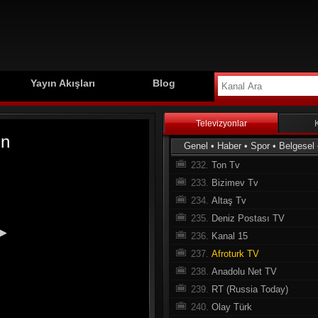
223.
İmedi Tv
224.
Ege Live TV
225.
Al Jazeera English
226.
Huda Tv
227.
Türkmeneli TV
Yayın Akışları
Blog
228.
Agro TV
229.
İzmir Türk TV
Televizyonlar
230.
Tokat Süper Tv
Genel
•
Haber
•
Spor
•
Belgesel
231.
Hunat TV
232.
Ton Tv
233.
Bizimev Tv
234.
Altaş Tv
235.
Deniz Postası TV
236.
Kanal 15
237.
Afroturk TV
238.
Anadolu Net TV
239.
RT (Russia Today)
240.
Olay Türk