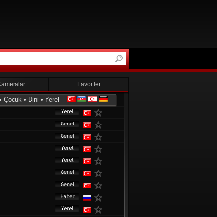
Kameralar
Favoriler
•
Çocuk
•
Dini
•
Yerel