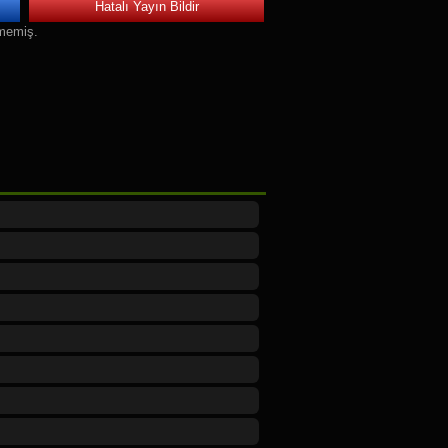
Hatalı Yayın Bildir
nmemiş.