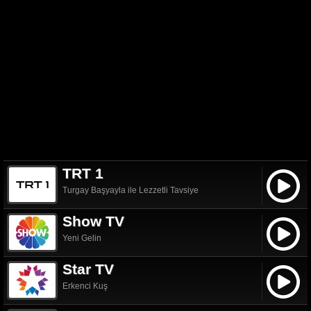
TRT 1
Turgay Başyayla ile Lezzetli Tavsiye
Show TV
Yeni Gelin
Star TV
Erkenci Kuş