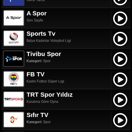
Gece Yarısı
A Spor
Son Sayfa
Sports Tv
İtalya Kadınlar Voleybol Ligi
Tivibu Spor
Kategori:
Spor
FB TV
Kadın Futbol Süper Ligi
TRT Spor Yıldız
Kuralına Göre Oyna
Sıfır TV
Kategori:
Spor