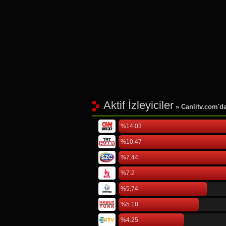
Aktif İzleyiciler
» Canlitv.com'da 
%14.03
%10.47
%7.44
%7.2
%5.74
%5.18
%4.25