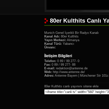
80er Kulthits Canlı Y
Munich Genel İçerikli Bir Radyo Kanalı
Kanal Adı:
80er Kulthits
Yayın Merkezi:
Almanya
Kanal Türü:
Yabancı
Ünvanı:
İletişim Bilgileri
Telefon:
0 89 / 99 277- 0
Fax:
0 89 / 99 277- 88
E-mail:
redaktion@antenne.de
Web:
http://www.antenne.de/
Adres:
Antenne Bayern | Münchener Str 101c
80er Kulthits canlı yayınını sitene ekle