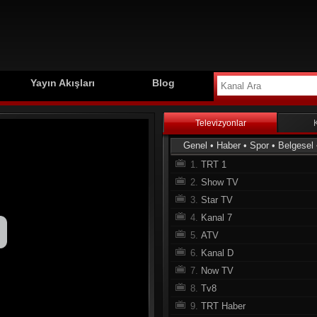
Yayın Akışları
Blog
Televizyonlar
Genel
•
Haber
•
Spor
•
Belgesel
1.
TRT 1
2.
Show TV
3.
Star TV
4.
Kanal 7
5.
ATV
6.
Kanal D
7.
Now TV
8.
Tv8
9.
TRT Haber