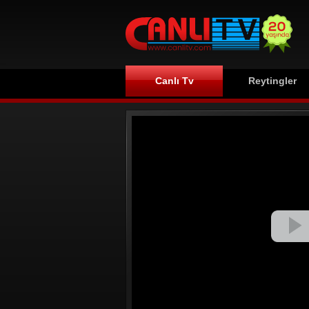
Canlı Tv
Reytingler