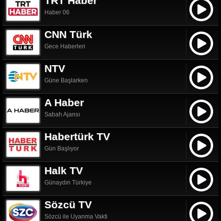
TRT Haber
Haber 06
CNN Türk
Gece Haberleri
NTV
Güne Başlarken
A Haber
Sabah Ajansı
Habertürk TV
Gün Başlıyor
Halk TV
Günaydın Türkiye
Sözcü TV
Sözcü ile Uyanma Vakti