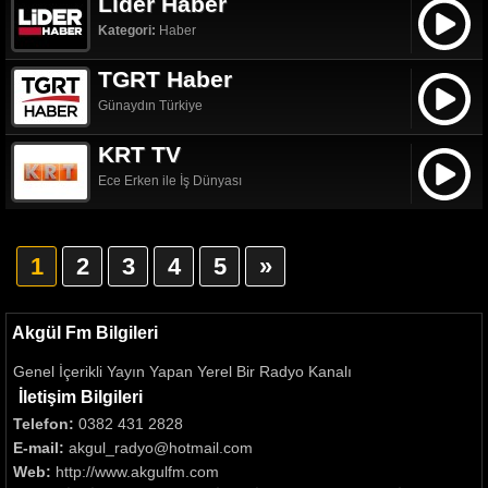
Lider Haber
Kategori:
Haber
TGRT Haber
Günaydın Türkiye
KRT TV
Ece Erken ile İş Dünyası
1
2
3
4
5
»
Akgül Fm Bilgileri
Genel İçerikli Yayın Yapan Yerel Bir Radyo Kanalı
İletişim Bilgileri
Telefon:
0382 431 2828
E-mail:
akgul_radyo@hotmail.com
Web:
http://www.akgulfm.com