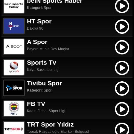
beIN Sports Haber
Kategori:
Spor
HT Spor
Dakika 90
A Spor
Bayern Münih Dev Maçlar
Sports Tv
İtalya Basketbol Ligi
Tivibu Spor
Kategori:
Spor
FB TV
Kadın Futbol Süper Ligi
TRT Spor Yıldız
Toprak Razgatlıoğlu Elturko - Belgesel