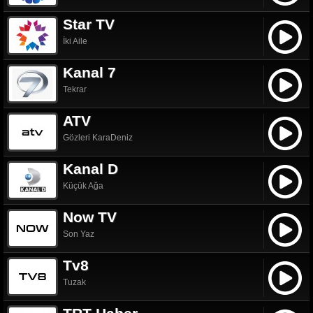
Star TV
İki Aile
Kanal 7
Tekrar
ATV
Gözleri KaraDeniz
Kanal D
Küçük Ağa
Now TV
Son Yaz
Tv8
Tuzak