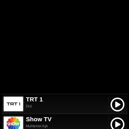
TRT 1
Dizi
Show TV
Muhtemel Aşk