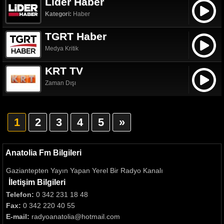
Lider Haber
Kategori:
Haber
TGRT Haber
Medya Kritik
KRT TV
Zaman Dışı
1
2
3
4
5
»
Anatolia Fm Bilgileri
Gaziantepten Yayın Yapan Yerel Bir Radyo Kanalı
İletişim Bilgileri
Telefon:
0 342 231 18 48
Fax:
0 342 220 40 55
E-mail:
radyoanatolia@hotmail.com