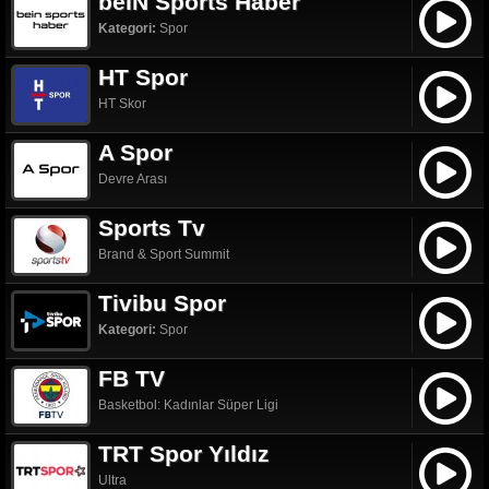
beIN Sports Haber
Kategori:
Spor
HT Spor
HT Skor
A Spor
Devre Arası
Sports Tv
Brand & Sport Summit
Tivibu Spor
Kategori:
Spor
FB TV
Basketbol: Kadınlar Süper Ligi
TRT Spor Yıldız
Ultra