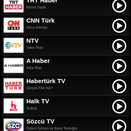
TRT Haber
Birinci Sayfa
CNN Türk
Gece Görüşü
NTV
Yakın Plan
A Haber
Arka Plan
Habertürk TV
Gerçek Fikri Ne?
Halk TV
Açıkça
Sözcü TV
Özlem Gürses ve Barış Terkoğlu